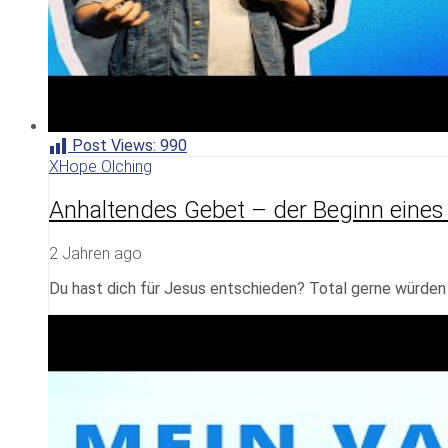
Post Views:
990
XHope Olching
Anhaltendes Gebet – der Beginn eines F
2 Jahren ago
Du hast dich für Jesus entschieden? Total gerne würden w