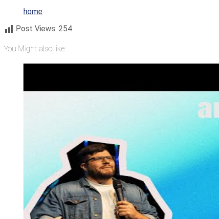
home
Post Views:
254
You Might also like