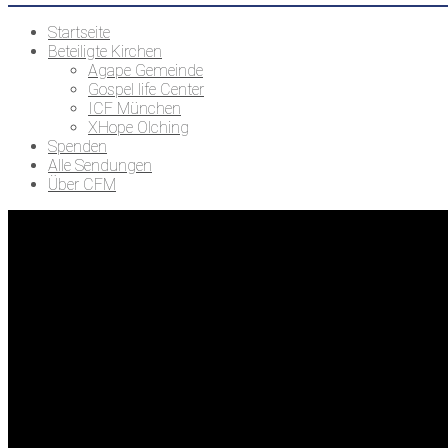
Startseite
Beteiligte Kirchen
Agape Gemeinde
Gospel life Center
ICF München
XHope Olching
Spenden
Alle Sendungen
Über CFM