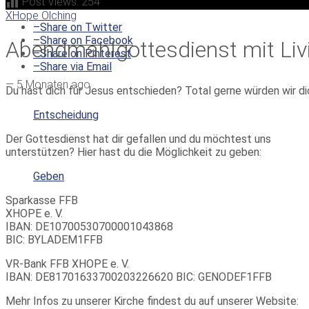
Post Views:
254
XHope Olching
–
Share on Twitter
–
Share on Facebook
Abendmahlgottesdienst mit Liv
–
Share on Pinterest
–
Share via Email
—
5 Monaten ago
Du hast dich für Jesus entschieden? Total gerne würden wir di
Entscheidung
Der Gottesdienst hat dir gefallen und du möchtest uns
unterstützen? Hier hast du die Möglichkeit zu geben:
Geben
Sparkasse FFB
XHOPE e. V.
IBAN: DE10700530700001043868
BIC: BYLADEM1FFB
VR-Bank FFB XHOPE e. V.
IBAN: DE81701633700203226620 BIC: GENODEF1FFB
Mehr Infos zu unserer Kirche findest du auf unserer Website: