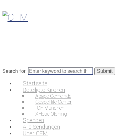
Search for:
Startseite
Beteiligte Kirchen
Agape Gemeinde
Gospel life Center
ICF München
XHope Olching
Spenden
Alle Sendungen
Über CFM