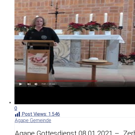
0
Post Views:
1.546
Agape Gemeinde
Agape Gottesdienst 08.01.2021 – „Zer