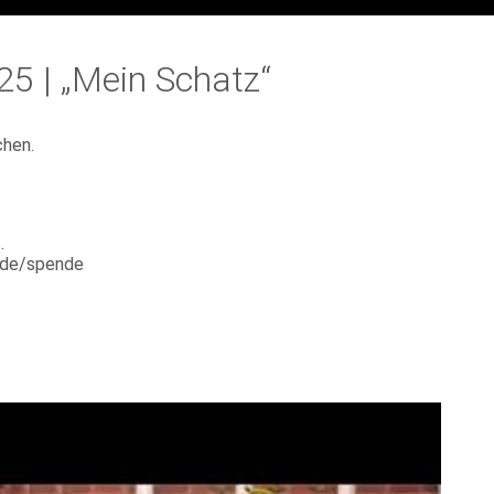
5 | „Mein Schatz“
hen.
.
e.de/spende