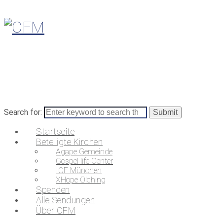
Search for:
Startseite
Beteiligte Kirchen
Agape Gemeinde
Gospel life Center
ICF München
XHope Olching
Spenden
Alle Sendungen
Über CFM