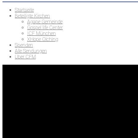
Startseite
Beteiligte Kirchen
Agape Gemeinde
Gospel life Center
ICF München
XHope Olching
Spenden
Alle Sendungen
Über CFM