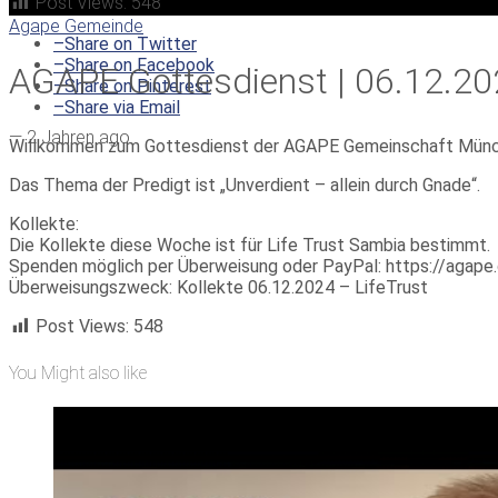
Post Views:
548
Agape Gemeinde
–
Share on Twitter
–
Share on Facebook
AGAPE Gottesdienst | 06.12.202
–
Share on Pinterest
–
Share via Email
—
2 Jahren ago
Willkommen zum Gottesdienst der AGAPE Gemeinschaft Münc
Das Thema der Predigt ist „Unverdient – allein durch Gnade“.
Kollekte:
Die Kollekte diese Woche ist für Life Trust Sambia bestimmt.
Spenden möglich per Überweisung oder PayPal: https://agap
Überweisungszweck: Kollekte 06.12.2024 – LifeTrust
Post Views:
548
You Might also like