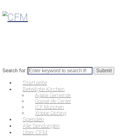
Search for:
Startseite
Beteiligte Kirchen
Agape Gemeinde
Gospel life Center
ICF München
XHope Olching
Spenden
Alle Sendungen
Über CFM