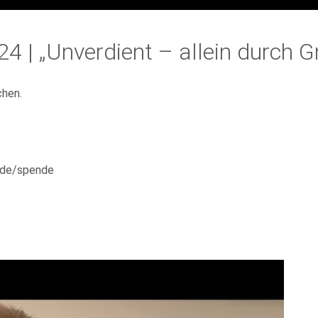
4 | „Unverdient – allein durch 
hen.
e.de/spende