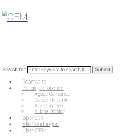
Search for:
Startseite
Beteiligte Kirchen
Agape Gemeinde
Gospel life Center
ICF München
XHope Olching
Spenden
Alle Sendungen
Über CFM