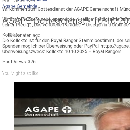
Post Views:
376
Agape Gemeinde
Willkommen zum Gottesdienst der AGAPE Gemeinschaft Münc
AGAPE Gottesdienst | 10.10.20
Wir starten unsere neue, spannende 4-teilige Predigtserie z
seiner Predigt „Das verlorene Paradies – Ursegen und Ursünde“
Kollekte:
—
10 Monaten ago
Die Kollekte ist für den Royal Ranger Stamm bestimmt, der sei
Spenden möglich per Überweisung oder PayPal: https://agap
Überweisungszweck: Kollekte 10.10.2025 – Royal Rangers
Post Views:
376
You Might also like