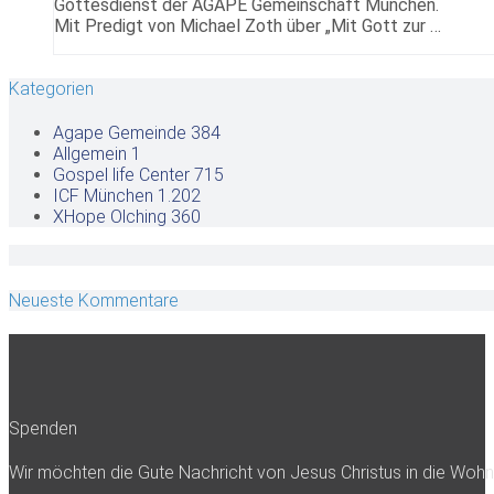
Gottesdienst der AGAPE Gemeinschaft München.
Mit Predigt von Michael Zoth über „Mit Gott zur …
Kategorien
Agape Gemeinde
384
Allgemein
1
Gospel life Center
715
ICF München
1.202
XHope Olching
360
Neueste Kommentare
Spenden
Wir möchten die Gute Nachricht von Jesus Christus in die Woh