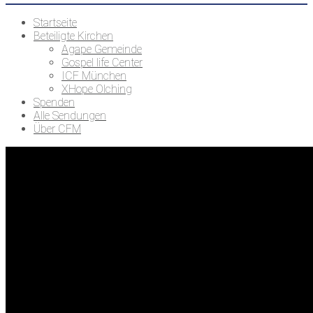
Startseite
Beteiligte Kirchen
Agape Gemeinde
Gospel life Center
ICF München
XHope Olching
Spenden
Alle Sendungen
Über CFM