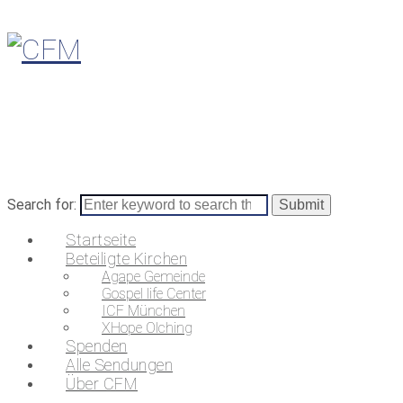
Search for:
Startseite
Beteiligte Kirchen
Agape Gemeinde
Gospel life Center
ICF München
XHope Olching
Spenden
Alle Sendungen
Über CFM