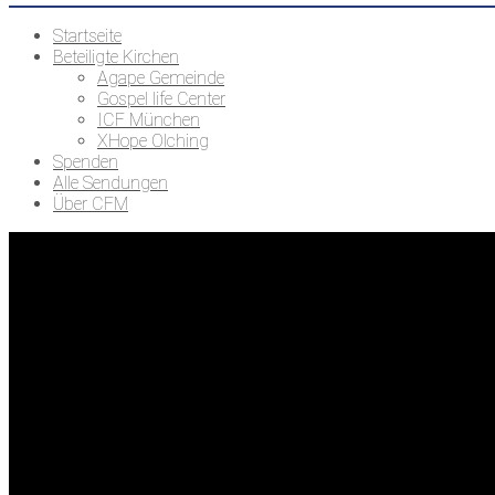
Startseite
Beteiligte Kirchen
Agape Gemeinde
Gospel life Center
ICF München
XHope Olching
Spenden
Alle Sendungen
Über CFM