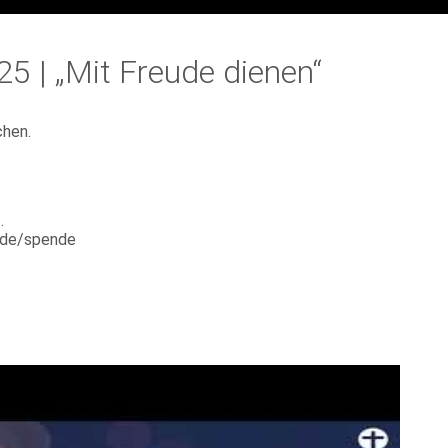
5 | „Mit Freude dienen“
hen.
.
e.de/spende