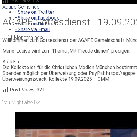
Post Views:
321
Agape Gemeinde
–
Share on Twitter
–
Share on Facebook
AGAPE Gottesdienst | 19.09.202
–
Share on Pinterest
–
Share via Email
—
11 Monaten ago
Willkommen zum Gottesdienst der AGAPE Gemeinschaft Münc
Marie-Louise wird zum Thema „Mit Freude dienen“ predigen.
Kollekte:
Die Kollekte ist für die Christlichen Medien München bestimmt
Spenden möglich per Überweisung oder PayPal: https://agap
Überweisungszweck: Kollekte 19.09.2025 – CMM
Post Views:
321
You Might also like