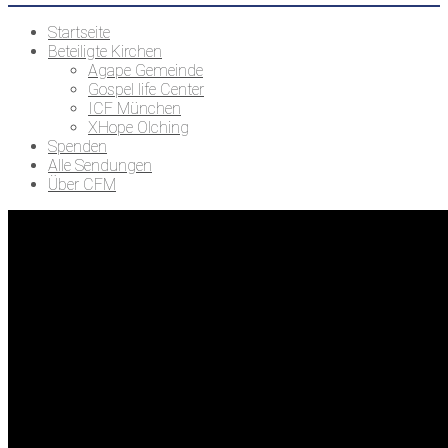
Startseite
Beteiligte Kirchen
Agape Gemeinde
Gospel life Center
ICF München
XHope Olching
Spenden
Alle Sendungen
Über CFM