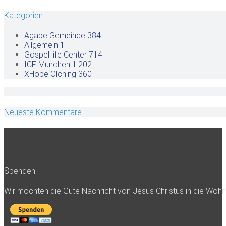
Kategorien
Agape Gemeinde
384
Allgemein
1
Gospel life Center
714
ICF München
1.202
XHope Olching
360
Neueste Kommentare
Spenden
Wir möchten die Gute Nachricht von Jesus Christus in die Woh