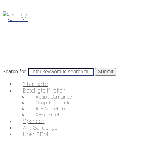
Search for:
Startseite
Beteiligte Kirchen
Agape Gemeinde
Gospel life Center
ICF München
XHope Olching
Spenden
Alle Sendungen
Über CFM