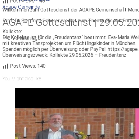
Post Views:
140
Agape Gemeinde
Willkommen zum Gottesdienst der AGAPE Gemeinschaft Münc
AGAPE Gottesdienst | 29.05.202
Prof. Dr. Siegfried Scherer predigt zum Thema „Bis ans Ende de
Kollekte:
Die Kollekte ist für die „Freudentanz“ bestimmt. Eva-Maria We
—
2 Monaten ago
mit kreativen Tanzprojekten um Flüchtlingskinder in München.
Spenden möglich per Überweisung oder PayPal: https://agap
Überweisungszweck: Kollekte 29.05.2026 – Freudentanz
Post Views:
140
You Might also like