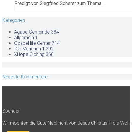
Predigt von Siegfried Scherer zum Thema …
Kategorien
Agape Gemeinde
384
Allgemein
1
Gospel life Center
714
ICF München
1.202
XHope Olching
360
Neueste Kommentare
Spenden
Wir möchten die Gute Nachricht von Jesus Christus in die Woh