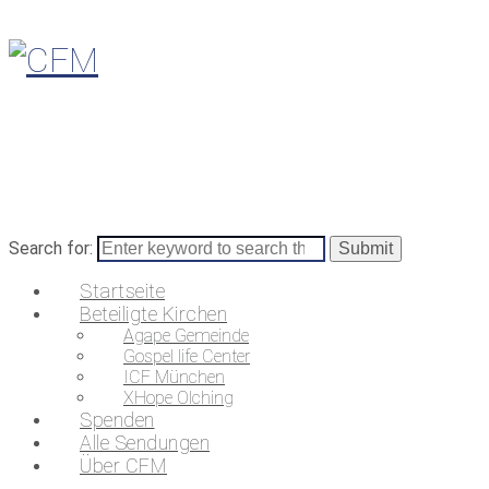
Search for:
Startseite
Beteiligte Kirchen
Agape Gemeinde
Gospel life Center
ICF München
XHope Olching
Spenden
Alle Sendungen
Über CFM