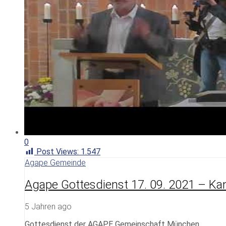
0
Post Views:
1.547
Agape Gemeinde
Agape Gottesdienst 17. 09. 2021 – K
5 Jahren ago
Gottesdienst der AGAPE Gemeinschaft München.