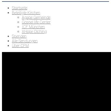
Startseite
Beteiligte Kirchen
Agape Gemeinde
Gospel life Center
ICF München
XHope Olching
Spenden
Alle Sendungen
Über CFM