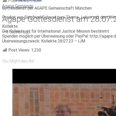
Post Views:
1.230
Agape Gemeinde
Gottesdienst der AGAPE Gemeinschaft München
Agape Gottesdienst am 28.07.
Predigt von Siegfried Scherer zum Thema „Leben mit dem Wo
Kollekte:
Die Kollekte ist für International Justice Mission bestimmt.
—
3 Jahren ago
Spenden möglich per Überweisung oder PayPal: http://agape.
Überweisungszweck: Kollekte 28.07.23 – IJM
Post Views:
1.230
You Might also like