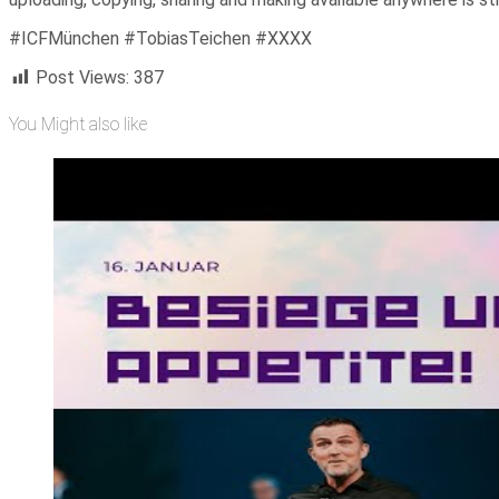
#ICFMünchen #TobiasTeichen #XXXX
Post Views:
387
You Might also like