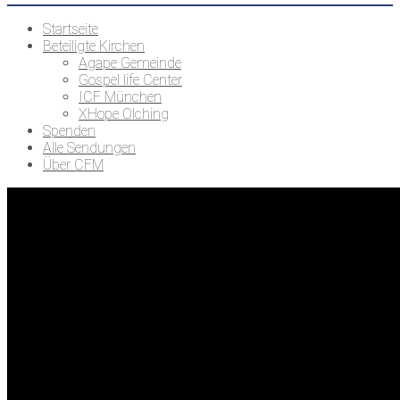
Startseite
Beteiligte Kirchen
Agape Gemeinde
Gospel life Center
ICF München
XHope Olching
Spenden
Alle Sendungen
Über CFM