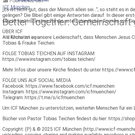
Post Views:
387
ICF München
„Es ist nicht gut, dass der Mensch allein sei…“, so steht es i
gelingen? Die Bibel gibt einige Antworten darauf. In dieser ers
Better Together: Gemeinschaft g
steckt viel Inspiration für die unterschiedlichen Formen von Ge
ÜBER ICF
—
8 Monaten ago
Als Kirche ist es unsere Leidenschaft, dass Menschen Jesus Ch
Tobias & Frauke Teichen.
FOLGE TOBIAS TEICHEN AUF INSTAGRAM:
https://www.instagram.com/tobias.teichen/
Mehr Infos über unsere Kirche findest du unter https://www.
FOLGE UNS AUF SOCIAL MEDIA
Facebook: https://www.facebook.com/icf.muenchen
Instagram: https://www.instagram.com/icfmuenchen/
Telegram: https://t.me/s/icfmuenchen
Um ICF München zu unterstützen, weiterhin Menschen für ein 
Bücher von Pastor Tobias Teichen findest du hier: https://sho
Copyright: (P) & © 2025 ICF München (http://www.icf-muenchen.d
uploading, copying, sharing and making available anywhere is stri