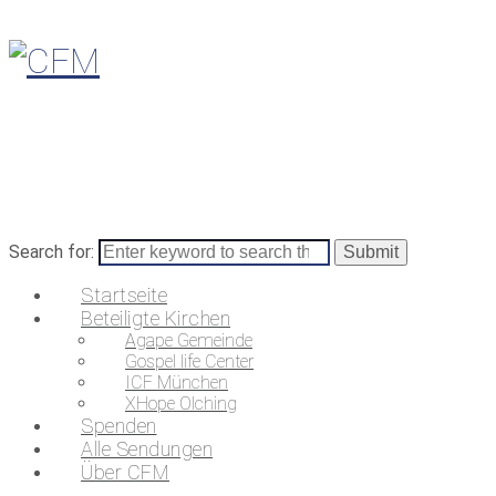
Search for:
Startseite
Beteiligte Kirchen
Agape Gemeinde
Gospel life Center
ICF München
XHope Olching
Spenden
Alle Sendungen
Über CFM