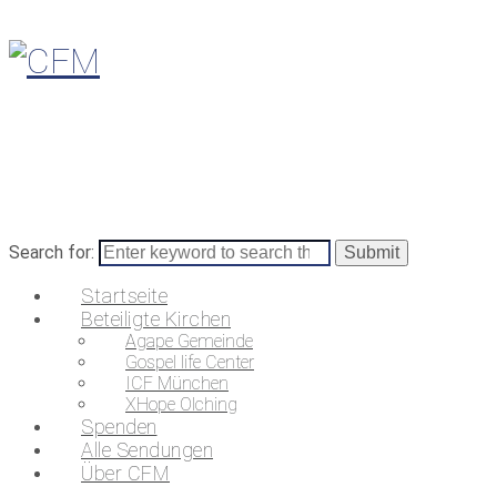
Search for:
Startseite
Beteiligte Kirchen
Agape Gemeinde
Gospel life Center
ICF München
XHope Olching
Spenden
Alle Sendungen
Über CFM