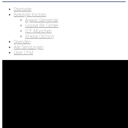
Startseite
Beteiligte Kirchen
Agape Gemeinde
Gospel life Center
ICF München
XHope Olching
Spenden
Alle Sendungen
Über CFM