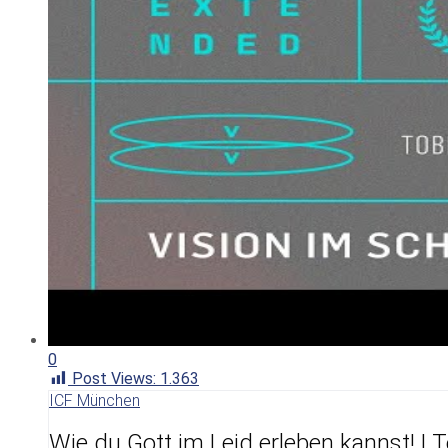
0
Post Views:
1.363
ICF München
Wie du Gott im Leid erleben kannst! | 