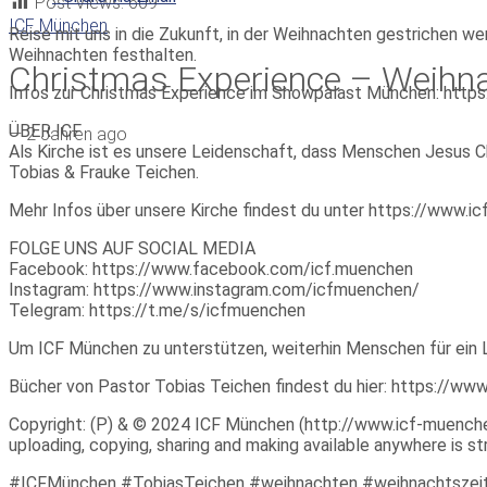
Post Views:
609
ICF München
Reise mit uns in die Zukunft, in der Weihnachten gestrichen 
Weihnachten festhalten.
Christmas Experience – Weihnac
Infos zur Christmas Experience im Showpalast München: http
ÜBER ICF
—
2 Jahren ago
Als Kirche ist es unsere Leidenschaft, dass Menschen Jesus Ch
Tobias & Frauke Teichen.
Mehr Infos über unsere Kirche findest du unter https://www.
FOLGE UNS AUF SOCIAL MEDIA
Facebook: https://www.facebook.com/icf.muenchen
Instagram: https://www.instagram.com/icfmuenchen/
Telegram: https://t.me/s/icfmuenchen
Um ICF München zu unterstützen, weiterhin Menschen für ein 
Bücher von Pastor Tobias Teichen findest du hier: https://w
Copyright: (P) & © 2024 ICF München (http://www.icf-muenchen.d
uploading, copying, sharing and making available anywhere is stri
#ICFMünchen #TobiasTeichen #weihnachten #weihnachtszeit