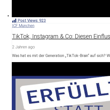
Post Views:
923
ICF München
TikTok, Instagram & Co: Diesen Einflus
2 Jahren ago
Was hat es mit der Generation „TikTok-Brain“ auf sich? W