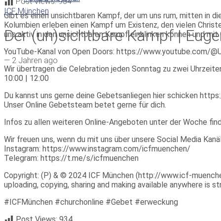
Post Views:
934
ICF München
Gibt es einen unsichtbaren Kampf, der um uns rum, mitten in d
Kolumbien erleben einen Kampf um Existenz, den vielen Christ
Der (un)sichtbare Kampf | Eug
uns aktiv in den unsichtbaren Kampf einklinken können und mit
YouTube-Kanal von Open Doors: https://www.youtube.co
—
2 Jahren ago
Wir übertragen die Celebration jeden Sonntag zu zwei Uhrzeite
10:00 | 12:00
Du kannst uns gerne deine Gebetsanliegen hier schicken https:
Unser Online Gebetsteam betet gerne für dich.
Infos zu allen weiteren Online-Angeboten unter der Woche fin
Wir freuen uns, wenn du mit uns über unsere Social Media Ka
Instagram: https://www.instagram.com/icfmuenchen/
Telegram: https://t.me/s/icfmuenchen
Copyright: (P) & © 2024 ICF München (http://www.icf-muenchen.d
uploading, copying, sharing and making available anywhere is stri
#ICFMünchen #churchonline #Gebet #erweckung
Post Views:
934