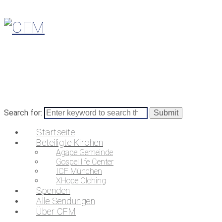
Search for:
Startseite
Beteiligte Kirchen
Agape Gemeinde
Gospel life Center
ICF München
XHope Olching
Spenden
Alle Sendungen
Über CFM