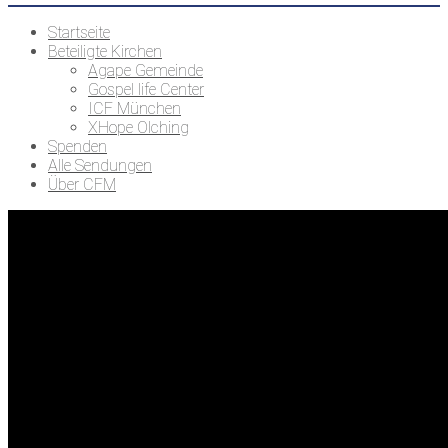
Startseite
Beteiligte Kirchen
Agape Gemeinde
Gospel life Center
ICF München
XHope Olching
Spenden
Alle Sendungen
Über CFM