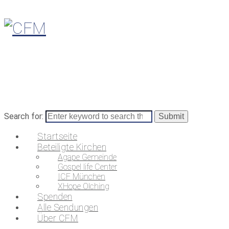
Search for:
Startseite
Beteiligte Kirchen
Agape Gemeinde
Gospel life Center
ICF München
XHope Olching
Spenden
Alle Sendungen
Über CFM