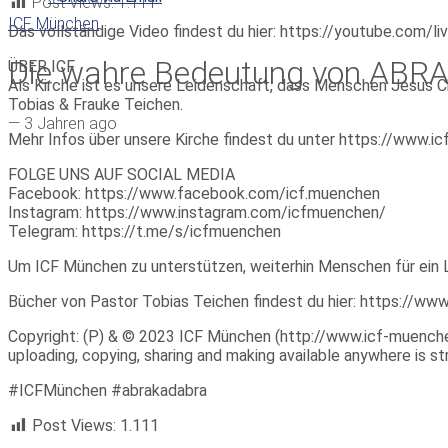
Post Views:
1.111
ICF München
Das vollständige Video findest du hier: https://youtube.com
Die wahre Bedeutung von ABR
ÜBER ICF
Als Kirche ist es unsere Leidenschaft, dass Menschen Jesus Ch
Tobias & Frauke Teichen.
—
3 Jahren ago
Mehr Infos über unsere Kirche findest du unter https://www.
FOLGE UNS AUF SOCIAL MEDIA
Facebook: https://www.facebook.com/icf.muenchen
Instagram: https://www.instagram.com/icfmuenchen/
Telegram: https://t.me/s/icfmuenchen
Um ICF München zu unterstützen, weiterhin Menschen für ein 
Bücher von Pastor Tobias Teichen findest du hier: https://w
Copyright: (P) & © 2023 ICF München (http://www.icf-muenchen.d
uploading, copying, sharing and making available anywhere is stri
#ICFMünchen #abrakadabra
Post Views:
1.111