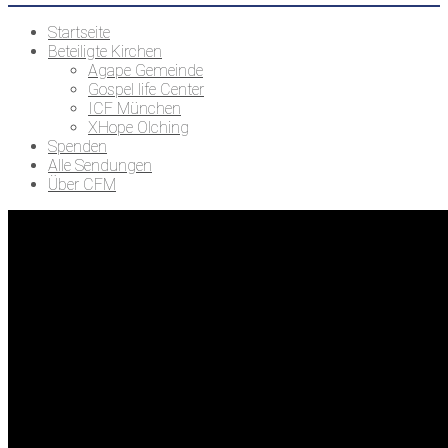
Startseite
Beteiligte Kirchen
Agape Gemeinde
Gospel life Center
ICF München
XHope Olching
Spenden
Alle Sendungen
Über CFM