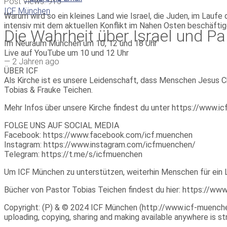
Post Views:
915
ICF München
Warum wird so ein kleines Land wie Israel, die Juden, im Lau
intensiv mit dem aktuellen Konflikt im Nahen Osten beschäftig
Die Wahrheit über Israel und Pa
Im Neuraum München um 10, 12 und 18 Uhr
Live auf YouTube um 10 und 12 Uhr
—
2 Jahren ago
ÜBER ICF
Als Kirche ist es unsere Leidenschaft, dass Menschen Jesus Ch
Tobias & Frauke Teichen.
Mehr Infos über unsere Kirche findest du unter https://www.
FOLGE UNS AUF SOCIAL MEDIA
Facebook: https://www.facebook.com/icf.muenchen
Instagram: https://www.instagram.com/icfmuenchen/
Telegram: https://t.me/s/icfmuenchen
Um ICF München zu unterstützen, weiterhin Menschen für ein 
Bücher von Pastor Tobias Teichen findest du hier: https://w
Copyright: (P) & © 2024 ICF München (http://www.icf-muenchen.d
uploading, copying, sharing and making available anywhere is stri