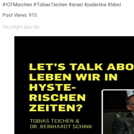
#ICFMünchen #TobiasTeichen #israel #palästina #bibel
Post Views:
915
You Might also like