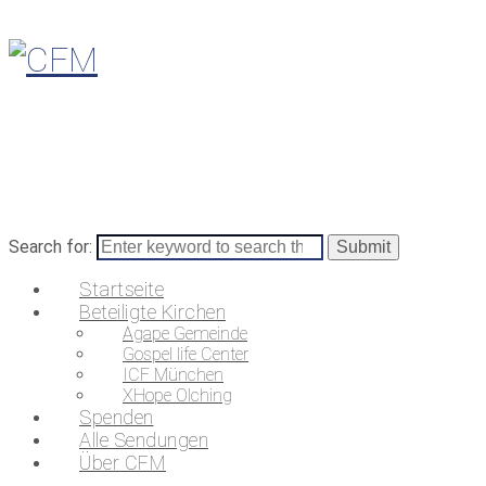
Search for:
Startseite
Beteiligte Kirchen
Agape Gemeinde
Gospel life Center
ICF München
XHope Olching
Spenden
Alle Sendungen
Über CFM