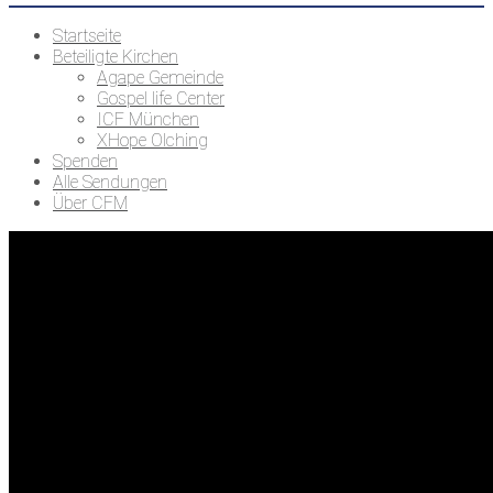
Startseite
Beteiligte Kirchen
Agape Gemeinde
Gospel life Center
ICF München
XHope Olching
Spenden
Alle Sendungen
Über CFM