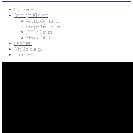
Startseite
Beteiligte Kirchen
Agape Gemeinde
Gospel life Center
ICF München
XHope Olching
Spenden
Alle Sendungen
Über CFM