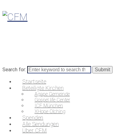
Search for:
Startseite
Beteiligte Kirchen
Agape Gemeinde
Gospel life Center
ICF München
XHope Olching
Spenden
Alle Sendungen
Über CFM