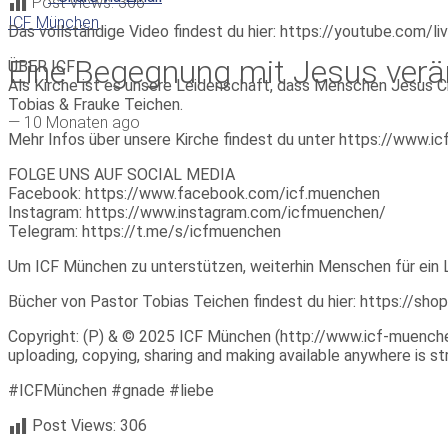
Post Views:
306
ICF München
Das vollständige Video findest du hier: https://youtube.com/
Eine Begegnung mit Jesus verän
ÜBER ICF
Als Kirche ist es unsere Leidenschaft, dass Menschen Jesus Ch
Tobias & Frauke Teichen.
—
10 Monaten ago
Mehr Infos über unsere Kirche findest du unter https://www.
FOLGE UNS AUF SOCIAL MEDIA
Facebook: https://www.facebook.com/icf.muenchen
Instagram: https://www.instagram.com/icfmuenchen/
Telegram: https://t.me/s/icfmuenchen
Um ICF München zu unterstützen, weiterhin Menschen für ein 
Bücher von Pastor Tobias Teichen findest du hier: https://sho
Copyright: (P) & © 2025 ICF München (http://www.icf-muenchen.d
uploading, copying, sharing and making available anywhere is stri
#ICFMünchen #gnade #liebe
Post Views:
306