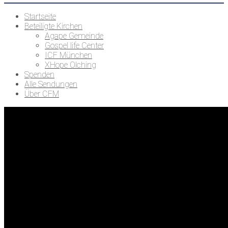
Startseite
Beteiligte Kirchen
Agape Gemeinde
Gospel life Center
ICF München
XHope Olching
Spenden
Alle Sendungen
Über CFM