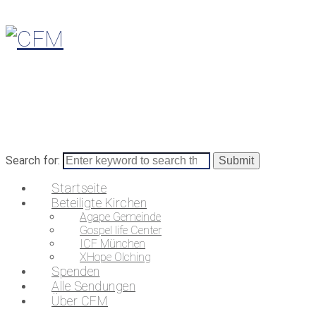
Search for:
Startseite
Beteiligte Kirchen
Agape Gemeinde
Gospel life Center
ICF München
XHope Olching
Spenden
Alle Sendungen
Über CFM