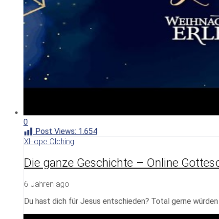
0
Post Views:
1.654
XHope Olching
Die ganze Geschichte – Online Gottes
6 Jahren ago
Du hast dich für Jesus entschieden? Total gerne würden w