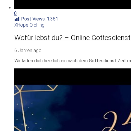
0
Post Views:
1.351
XHope Olching
Wofür lebst du? – Online Gottesdiens
6 Jahren ago
Wir laden dich herzlich ein nach dem Gottesdienst Zeit m