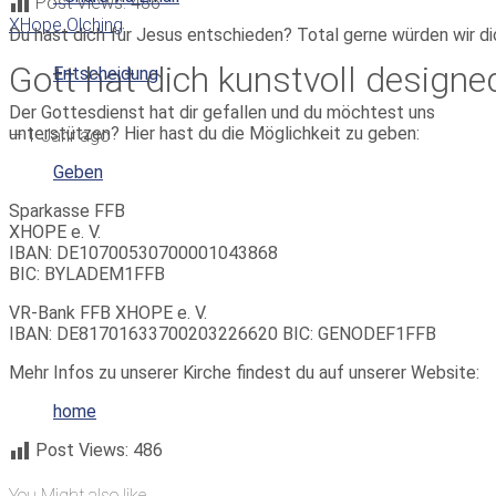
Post Views:
486
XHope Olching
Du hast dich für Jesus entschieden? Total gerne würden wir di
Gott hat dich kunstvoll designe
Entscheidung
Der Gottesdienst hat dir gefallen und du möchtest uns
unterstützen? Hier hast du die Möglichkeit zu geben:
—
1 Jahr ago
Geben
Sparkasse FFB
XHOPE e. V.
IBAN: DE10700530700001043868
BIC: BYLADEM1FFB
VR-Bank FFB XHOPE e. V.
IBAN: DE81701633700203226620 BIC: GENODEF1FFB
Mehr Infos zu unserer Kirche findest du auf unserer Website:
home
Post Views:
486
You Might also like