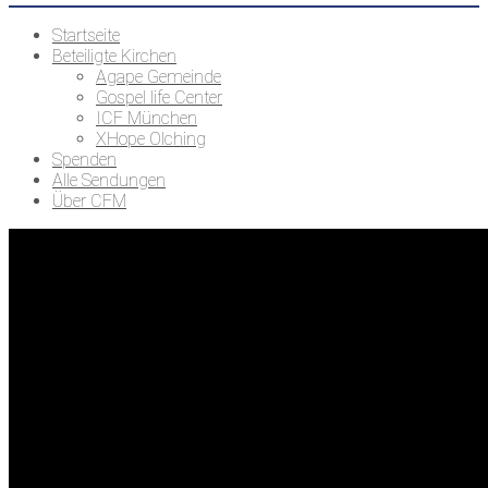
Startseite
Beteiligte Kirchen
Agape Gemeinde
Gospel life Center
ICF München
XHope Olching
Spenden
Alle Sendungen
Über CFM