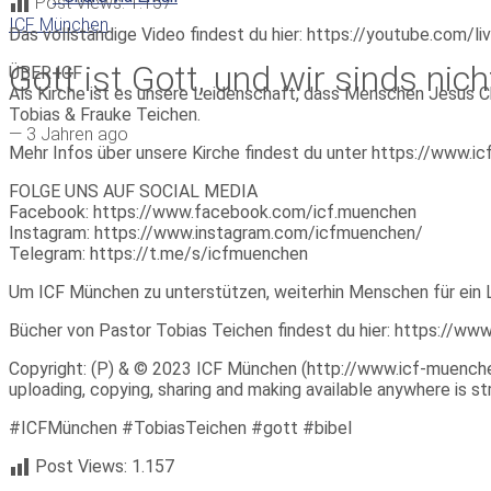
Post Views:
1.157
ICF München
Das vollständige Video findest du hier: https://youtube.com/
Gott ist Gott, und wir sinds nic
ÜBER ICF
Als Kirche ist es unsere Leidenschaft, dass Menschen Jesus Ch
Tobias & Frauke Teichen.
—
3 Jahren ago
Mehr Infos über unsere Kirche findest du unter https://www.
FOLGE UNS AUF SOCIAL MEDIA
Facebook: https://www.facebook.com/icf.muenchen
Instagram: https://www.instagram.com/icfmuenchen/
Telegram: https://t.me/s/icfmuenchen
Um ICF München zu unterstützen, weiterhin Menschen für ein 
Bücher von Pastor Tobias Teichen findest du hier: https://w
Copyright: (P) & © 2023 ICF München (http://www.icf-muenchen.d
uploading, copying, sharing and making available anywhere is stri
#ICFMünchen #TobiasTeichen #gott #bibel
Post Views:
1.157