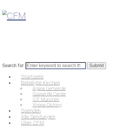
Search for:
Startseite
Beteiligte Kirchen
Agape Gemeinde
Gospel life Center
ICF München
XHope Olching
Spenden
Alle Sendungen
Über CFM