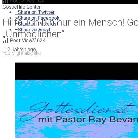
Post Views:
624
Gospel life Center
–
Share on Twitter
–
Share on Facebook
Hilfe, ich bin nur ein Mensch!
–
Share on Pinterest
–
Share via Email
„Unmöglichen“
Post Views:
624
—
2 Jahren ago
You Might also like