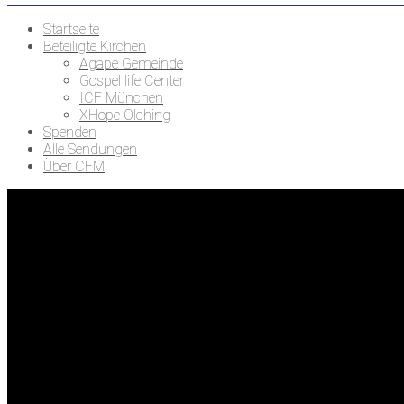
Startseite
Beteiligte Kirchen
Agape Gemeinde
Gospel life Center
ICF München
XHope Olching
Spenden
Alle Sendungen
Über CFM