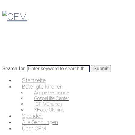
Search for:
Startseite
Beteiligte Kirchen
Agape Gemeinde
Gospel life Center
ICF München
XHope Olching
Spenden
Alle Sendungen
Über CFM