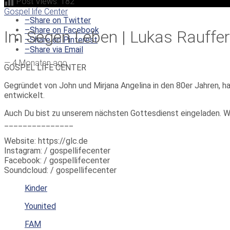
Post Views:
182
Gospel life Center
–
Share on Twitter
–
Share on Facebook
Im Segen Leben | Lukas Rauffer
–
Share on Pinterest
–
Share via Email
—
4 Monaten ago
GOSPEL LIFE CENTER
Gegründet von John und Mirjana Angelina in den 80er Jahren, h
entwickelt.
Auch Du bist zu unserem nächsten Gottesdienst eingeladen. W
_______________
Website: https://glc.de
Instagram: / gospellifecenter
Facebook: / gospellifecenter
Soundcloud: / gospellifecenter
Kinder
Younited
FAM