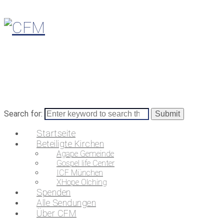
Search for:
Startseite
Beteiligte Kirchen
Agape Gemeinde
Gospel life Center
ICF München
XHope Olching
Spenden
Alle Sendungen
Über CFM