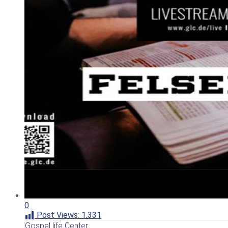
0
Post Views:
1.331
Gospel life Center