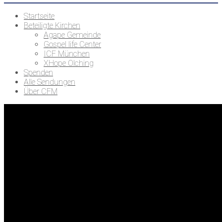
Startseite
Beteiligte Kirchen
Agape Gemeinde
Gospel life Center
ICF München
XHope Olching
Spenden
Alle Sendungen
Über CFM