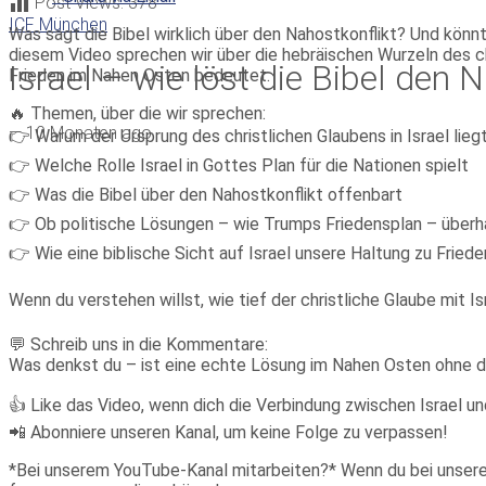
Post Views:
378
ICF München
Was sagt die Bibel wirklich über den Nahostkonflikt? Und könnt
diesem Video sprechen wir über die hebräischen Wurzeln des ch
Israel – wie löst die Bibel den 
Frieden im Nahen Osten bedeutet.
🔥 Themen, über die wir sprechen:
—
10 Monaten ago
👉 Warum der Ursprung des christlichen Glaubens in Israel lieg
👉 Welche Rolle Israel in Gottes Plan für die Nationen spielt
👉 Was die Bibel über den Nahostkonflikt offenbart
👉 Ob politische Lösungen – wie Trumps Friedensplan – über
👉 Wie eine biblische Sicht auf Israel unsere Haltung zu Fried
Wenn du verstehen willst, wie tief der christliche Glaube mit I
💬 Schreib uns in die Kommentare:
Was denkst du – ist eine echte Lösung im Nahen Osten ohne d
👍 Like das Video, wenn dich die Verbindung zwischen Israel un
📲 Abonniere unseren Kanal, um keine Folge zu verpassen!
*Bei unserem YouTube-Kanal mitarbeiten?* Wenn du bei unserem