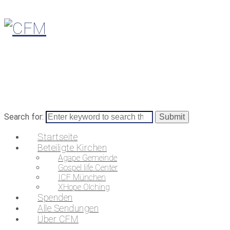
Search for:
Startseite
Beteiligte Kirchen
Agape Gemeinde
Gospel life Center
ICF München
XHope Olching
Spenden
Alle Sendungen
Über CFM