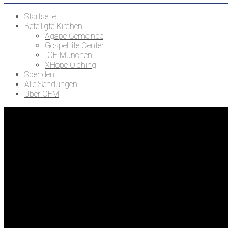
Startseite
Beteiligte Kirchen
Agape Gemeinde
Gospel life Center
ICF München
XHope Olching
Spenden
Alle Sendungen
Über CFM