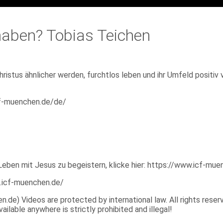
aben? Tobias Teichen
ristus ähnlicher werden, furchtlos leben und ihr Umfeld positiv 
icf-muenchen.de/de/
Leben mit Jesus zu begeistern, klicke hier: https://www.icf-mu
p.icf-muenchen.de/
e) Videos are protected by international law. All rights reserve
ilable anywhere is strictly prohibited and illegal!