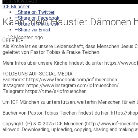
Post Views:
429
ICF München
–
Share on Twitter
–
Share on Facebook
Kann mein Haustier Dämonen h
–
Share on Pinterest
–
Share via Email
—
12 Monaten ago
ÜBER ICF
Als Kirche ist es unsere Leidenschaft, dass Menschen Jesus Ch
geleitet von Pastor Tobias & Frauke Teichen.
Mehr Infos über unsere Kirche findest du unter https://www.
FOLGE UNS AUF SOCIAL MEDIA
Facebook: https://www.facebook.com/icf.muenchen
Instagram: https://www.instagram.com/icfmuenchen/
Telegram: https://t.me/s/icfmuenchen
Um ICF München zu unterstützen, weiterhin Menschen für ein 
Bücher von Pastor Tobias Teichen findest du hier: https://sho
Copyright: (P) & © 2025 ICF München (http://www.icf-muenchen.d
allowed. Downloading, uploading, copying, sharing and making ava