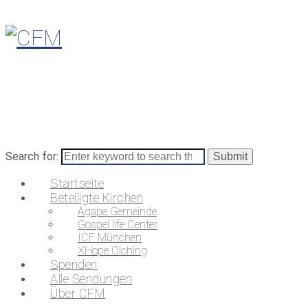
Search for:
Startseite
Beteiligte Kirchen
Agape Gemeinde
Gospel life Center
ICF München
XHope Olching
Spenden
Alle Sendungen
Über CFM