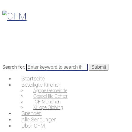
Search for:
Startseite
Beteiligte Kirchen
Agape Gemeinde
Gospel life Center
ICF München
XHope Olching
Spenden
Alle Sendungen
Über CFM