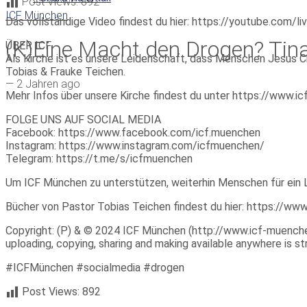
Post Views:
892
ICF München
Das vollständige Video findest du hier: https://youtube.com
(K)Eine Macht den Drogen? Tin
ÜBER ICF
Als Kirche ist es unsere Leidenschaft, dass Menschen Jesus Ch
Tobias & Frauke Teichen.
—
2 Jahren ago
Mehr Infos über unsere Kirche findest du unter https://www.
FOLGE UNS AUF SOCIAL MEDIA
Facebook: https://www.facebook.com/icf.muenchen
Instagram: https://www.instagram.com/icfmuenchen/
Telegram: https://t.me/s/icfmuenchen
Um ICF München zu unterstützen, weiterhin Menschen für ein 
Bücher von Pastor Tobias Teichen findest du hier: https://w
Copyright: (P) & © 2024 ICF München (http://www.icf-muenchen.d
uploading, copying, sharing and making available anywhere is stri
#ICFMünchen #socialmedia #drogen
Post Views:
892