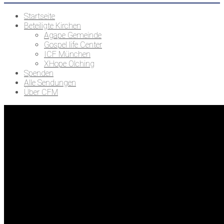
Startseite
Beteiligte Kirchen
Agape Gemeinde
Gospel life Center
ICF München
XHope Olching
Spenden
Alle Sendungen
Über CFM