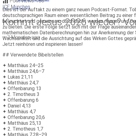
Post Views:
166
ICF München
Dies ist der Auftakt zu einem ganz neuen Podcast-Format. Tob
deutschsprachigen Raum einen wesentlichen Beitrag zu einer 
Kommt Jesus 2026 wieder? Vom
beleuchtet und gemeinsam durchdacht werden. Fragen und Geda
zu bieten. Die erste Folge setzt sich mit der Frage auseinand
mathematischen Datenberechnungen hin zur Anerkennung der Sou
—
3 Monaten ago
Wachsamkeit und die Ausrichtung auf das Wirken Gottes geprä
Jetzt reinhören und inspirieren lassen!
## Verwendete Bibelstellen
✦ Matthäus 24–25
✦ Matthäus 24,6–7
✦ Lukas 21,11
✦ Matthäus 24,7
✦ Offenbarung 13
✦ 2. Timotheus 3
✦ Offenbarung 6
✦ Daniel 4,13
✦ Matthäus 4,7
✦ Offenbarung 20,6
✦ Matthäus 25,13
✦ 2. Timotheus 1,7
✦ Matthäus 7,28–29