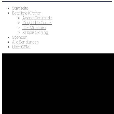
Startseite
Beteiligte Kirchen
Agape Gemeinde
Gospel life Center
ICF München
XHope Olching
Spenden
Alle Sendungen
Über CFM