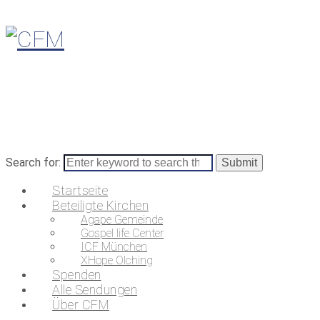
Search for:
Startseite
Beteiligte Kirchen
Agape Gemeinde
Gospel life Center
ICF München
XHope Olching
Spenden
Alle Sendungen
Über CFM