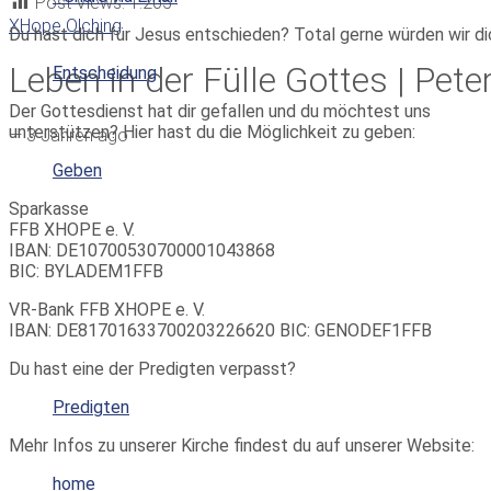
Post Views:
1.205
XHope Olching
Du hast dich für Jesus entschieden? Total gerne würden wir di
Leben in der Fülle Gottes | Pete
Entscheidung
Der Gottesdienst hat dir gefallen und du möchtest uns
unterstützen? Hier hast du die Möglichkeit zu geben:
—
3 Jahren ago
Geben
Sparkasse
FFB XHOPE e. V.
IBAN: DE10700530700001043868
BIC: BYLADEM1FFB
VR-Bank FFB XHOPE e. V.
IBAN: DE81701633700203226620 BIC: GENODEF1FFB
Du hast eine der Predigten verpasst?
Predigten
Mehr Infos zu unserer Kirche findest du auf unserer Website:
home