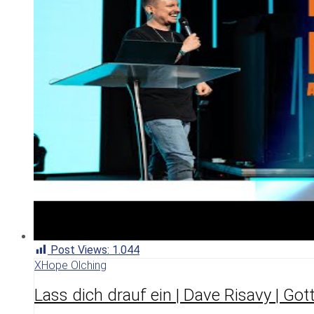
Post Views:
1.044
XHope Olching
Lass dich drauf ein | Dave Risavy | Got