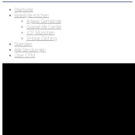
Startseite
Beteiligte Kirchen
Agape Gemeinde
Gospel life Center
ICF München
XHope Olching
Spenden
Alle Sendungen
Über CFM