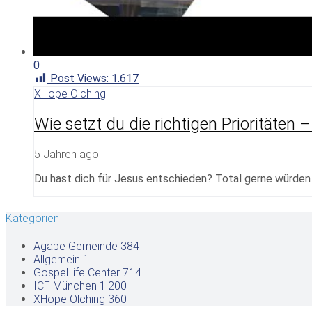
0
Post Views:
1.617
XHope Olching
Wie setzt du die richtigen Prioritäten
5 Jahren ago
Du hast dich für Jesus entschieden? Total gerne würden w
Kategorien
Agape Gemeinde
384
Allgemein
1
Gospel life Center
714
ICF München
1.200
XHope Olching
360