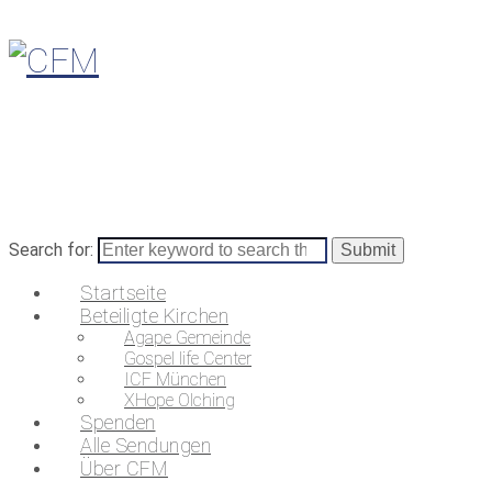
Search for:
Startseite
Beteiligte Kirchen
Agape Gemeinde
Gospel life Center
ICF München
XHope Olching
Spenden
Alle Sendungen
Über CFM