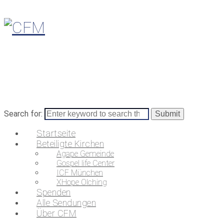
Search for:
Startseite
Beteiligte Kirchen
Agape Gemeinde
Gospel life Center
ICF München
XHope Olching
Spenden
Alle Sendungen
Über CFM