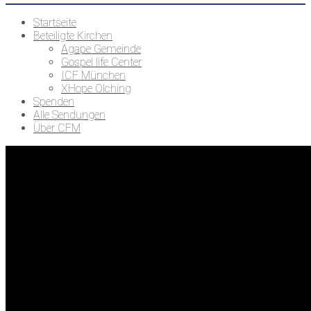
Startseite
Beteiligte Kirchen
Agape Gemeinde
Gospel life Center
ICF München
XHope Olching
Spenden
Alle Sendungen
Über CFM