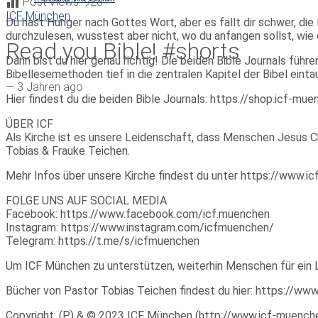
Post Views:
928
ICF München
Du hast Hunger nach Gottes Wort, aber es fällt dir schwer, die
durchzulesen, wusstest aber nicht, wo du anfangen sollst, wi
Read you Bible! #shorts
Dann bist du hier genau richtig! Die beiden Bible Journals füh
Bibellesemethoden tief in die zentralen Kapitel der Bibel ei
—
3 Jahren ago
Hier findest du die beiden Bible Journals: https://shop.icf-mu
ÜBER ICF
Als Kirche ist es unsere Leidenschaft, dass Menschen Jesus Ch
Tobias & Frauke Teichen.
Mehr Infos über unsere Kirche findest du unter https://www.
FOLGE UNS AUF SOCIAL MEDIA
Facebook: https://www.facebook.com/icf.muenchen
Instagram: https://www.instagram.com/icfmuenchen/
Telegram: https://t.me/s/icfmuenchen
Um ICF München zu unterstützen, weiterhin Menschen für ein 
Bücher von Pastor Tobias Teichen findest du hier: https://w
Copyright: (P) & © 2023 ICF München (http://www.icf-muenchen.d