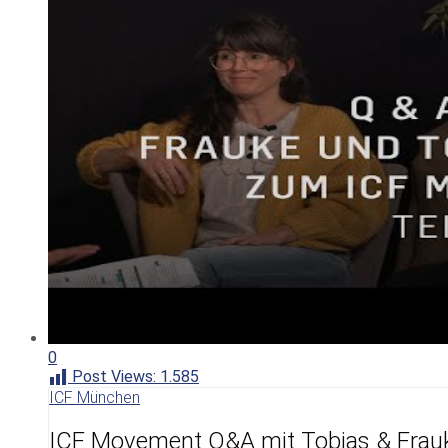
0
Post Views:
1.585
ICF München
ICF Movement Q&A mit Tobias & Frauke