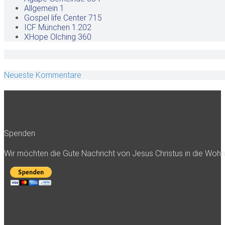
Allgemein
1
Gospel life Center
715
ICF München
1.202
XHope Olching
360
Neueste Kommentare
Spenden
Wir möchten die Gute Nachricht von Jesus Christus in die Woh