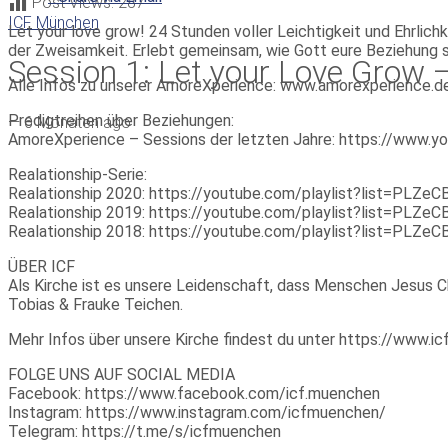
Post Views:
287
ICF München
Let your love grow! 24 Stunden voller Leichtigkeit und Ehrlic
der Zweisamkeit. Erlebt gemeinsam, wie Gott eure Beziehung s
Session 1: Let your Love Grow –
Alle Infos zu unserer AmoreXperience: www.amorexperience.d
Predigtreihen über Beziehungen:
—
6 Monaten ago
AmoreXperience – Sessions der letzten Jahre: https://ww
Realationship-Serie:
Realationship 2020: https://youtube.com/playlist?list=P
Realationship 2019: https://youtube.com/playlist?list=P
Realationship 2018: https://youtube.com/playlist?list=PL
ÜBER ICF
Als Kirche ist es unsere Leidenschaft, dass Menschen Jesus Ch
Tobias & Frauke Teichen.
Mehr Infos über unsere Kirche findest du unter https://www.
FOLGE UNS AUF SOCIAL MEDIA
Facebook: https://www.facebook.com/icf.muenchen
Instagram: https://www.instagram.com/icfmuenchen/
Telegram: https://t.me/s/icfmuenchen