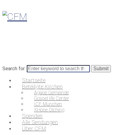
Search for:
Startseite
Beteiligte Kirchen
Agape Gemeinde
Gospel life Center
ICF München
XHope Olching
Spenden
Alle Sendungen
Über CFM