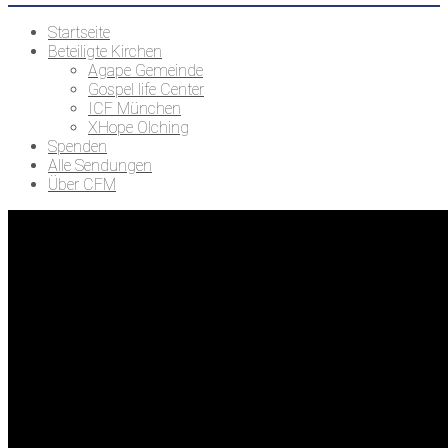
Startseite
Beteiligte Kirchen
Agape Gemeinde
Gospel life Center
ICF München
XHope Olching
Spenden
Alle Sendungen
Über CFM