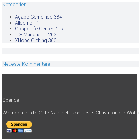
Kategorien
Agape Gemeinde
384
Allgemein
1
Gospel life Center
715
ICF München
1.202
XHope Olching
360
Neueste Kommentare
Spenden
Wir möchten die Gute Nachricht von Jesus Christus in die Woh