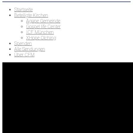
Startseite
Beteiligte Kirchen
Agape Gemeinde
Gospel life Center
ICF München
XHope Olching
Spenden
Alle Sendungen
Über CFM