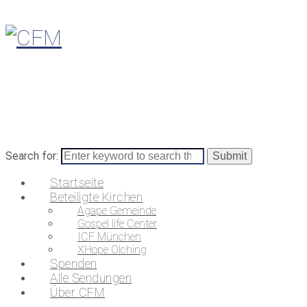
Search for:
Startseite
Beteiligte Kirchen
Agape Gemeinde
Gospel life Center
ICF München
XHope Olching
Spenden
Alle Sendungen
Über CFM