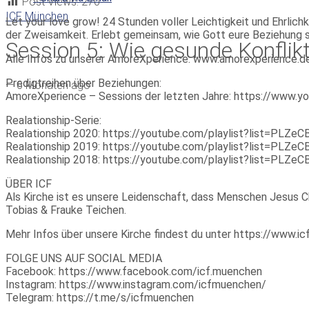
Post Views:
270
ICF München
Let your love grow! 24 Stunden voller Leichtigkeit und Ehrlic
der Zweisamkeit. Erlebt gemeinsam, wie Gott eure Beziehung s
Session 5: Wie gesunde Konflikt
Alle Infos zu unserer AmoreXperience: www.amorexperience.d
Predigtreihen über Beziehungen:
—
6 Monaten ago
AmoreXperience – Sessions der letzten Jahre: https://ww
Realationship-Serie:
Realationship 2020: https://youtube.com/playlist?list=P
Realationship 2019: https://youtube.com/playlist?list=P
Realationship 2018: https://youtube.com/playlist?list=PL
ÜBER ICF
Als Kirche ist es unsere Leidenschaft, dass Menschen Jesus Ch
Tobias & Frauke Teichen.
Mehr Infos über unsere Kirche findest du unter https://www.
FOLGE UNS AUF SOCIAL MEDIA
Facebook: https://www.facebook.com/icf.muenchen
Instagram: https://www.instagram.com/icfmuenchen/
Telegram: https://t.me/s/icfmuenchen