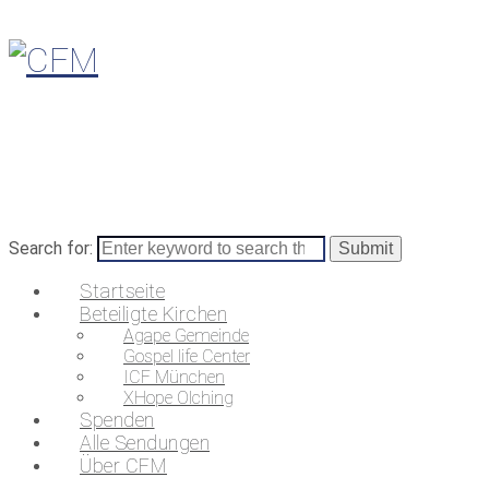
Search for:
Startseite
Beteiligte Kirchen
Agape Gemeinde
Gospel life Center
ICF München
XHope Olching
Spenden
Alle Sendungen
Über CFM