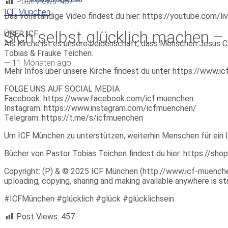
Post Views:
457
ICF München
Das vollständige Video findest du hier: https://youtube.com/
Sich selbst glücklich machen –
ÜBER ICF
Als Kirche ist es unsere Leidenschaft, dass Menschen Jesus Ch
Tobias & Frauke Teichen.
—
11 Monaten ago
Mehr Infos über unsere Kirche findest du unter https://www.
FOLGE UNS AUF SOCIAL MEDIA
Facebook: https://www.facebook.com/icf.muenchen
Instagram: https://www.instagram.com/icfmuenchen/
Telegram: https://t.me/s/icfmuenchen
Um ICF München zu unterstützen, weiterhin Menschen für ein 
Bücher von Pastor Tobias Teichen findest du hier: https://sho
Copyright: (P) & © 2025 ICF München (http://www.icf-muenchen.d
uploading, copying, sharing and making available anywhere is stri
#ICFMünchen #glücklich #glück #glücklichsein
Post Views:
457