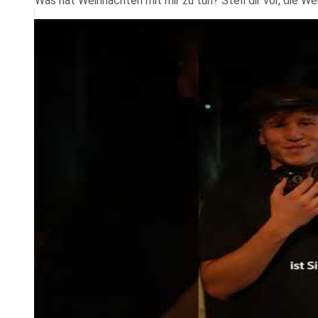
Was hat Weihnachten mit mir zu tun? Stell dir vor, die W