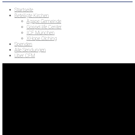
Startseite
Beteiligte Kirchen
Agape Gemeinde
Gospel life Center
ICF München
XHope Olching
Spenden
Alle Sendungen
Über CFM