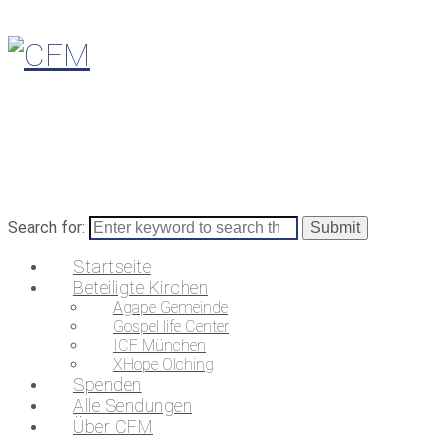
Search for:
Startseite
Beteiligte Kirchen
Agape Gemeinde
Gospel life Center
ICF München
XHope Olching
Spenden
Alle Sendungen
Über CFM