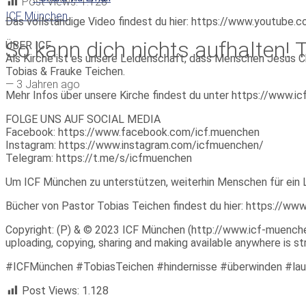
Post Views:
1.128
ICF München
Das vollständige Video findest du hier: https://www.youtub
So kann dich nichts aufhalten! 
ÜBER ICF
Als Kirche ist es unsere Leidenschaft, dass Menschen Jesus Ch
Tobias & Frauke Teichen.
—
3 Jahren ago
Mehr Infos über unsere Kirche findest du unter https://www.
FOLGE UNS AUF SOCIAL MEDIA
Facebook: https://www.facebook.com/icf.muenchen
Instagram: https://www.instagram.com/icfmuenchen/
Telegram: https://t.me/s/icfmuenchen
Um ICF München zu unterstützen, weiterhin Menschen für ein 
Bücher von Pastor Tobias Teichen findest du hier: https://w
Copyright: (P) & © 2023 ICF München (http://www.icf-muenchen.d
uploading, copying, sharing and making available anywhere is stri
#ICFMünchen #TobiasTeichen #hindernisse #überwinden #la
Post Views:
1.128