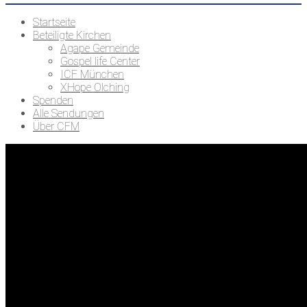
Startseite
Beteiligte Kirchen
Agape Gemeinde
Gospel life Center
ICF München
XHope Olching
Spenden
Alle Sendungen
Über CFM