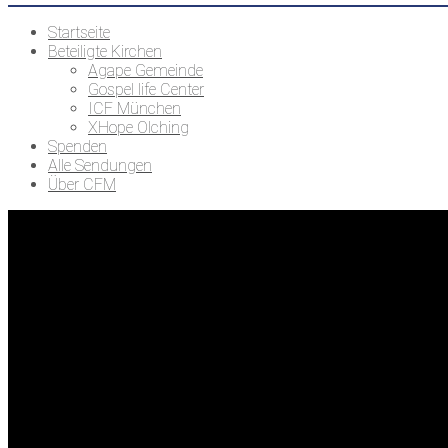
Startseite
Beteiligte Kirchen
Agape Gemeinde
Gospel life Center
ICF München
XHope Olching
Spenden
Alle Sendungen
Über CFM