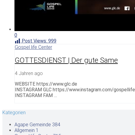
0
Post Views:
999
Gospel life Center
GOTTESDIENST | Der gute Same
4 Jahren ago
WEBSITE https://www.glc.de
INSTAGRAM GLC https://www.instagram.com/gospellife
INSTAGRAM FAM …
Kategorien
Agape Gemeinde
384
Allgemein
1