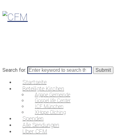
Search for:
Startseite
Beteiligte Kirchen
Agape Gemeinde
Gospel life Center
ICF München
XHope Olching
Spenden
Alle Sendungen
Über CFM