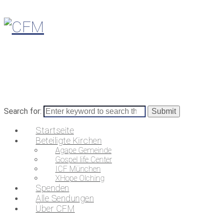
Search for:
Startseite
Beteiligte Kirchen
Agape Gemeinde
Gospel life Center
ICF München
XHope Olching
Spenden
Alle Sendungen
Über CFM