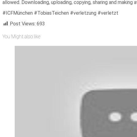
allowed. Downloading, uploading, copying, sharing and making ava
#ICFMünchen #TobiasTeichen #verletzung #verletzt
Post Views:
693
You Might also like