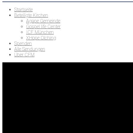
Startseite
Beteiligte Kirchen
Agape Gemeinde
Gospel life Center
ICF München
XHope Olching
Spenden
Alle Sendungen
Über CFM