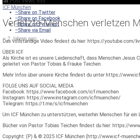
Post Views:
693
ICF München
–
Share on Twitter
–
Share on Facebook
Verletzte Menschen verletzen 
–
Share on Pinterest
–
Share via Email
—
2 Jahren ago
Das vollständige Video findest du hier: https://youtube.com/
ÜBER ICF
Als Kirche ist es unsere Leidenschaft, dass Menschen Jesus Ch
geleitet von Pastor Tobias & Frauke Teichen.
Mehr Infos über unsere Kirche findest du unter https://www.
FOLGE UNS AUF SOCIAL MEDIA
Facebook: https://www.facebook.com/icf.muenchen
Instagram: https://www.instagram.com/icfmuenchen/
Telegram: https://t.me/s/icfmuenchen
Um ICF München zu unterstützen, weiterhin Menschen für ein 
Bücher von Pastor Tobias Teichen findest du hier: https://w
Copyright: (P) & © 2025 ICF München (http://www.icf-muenchen.d