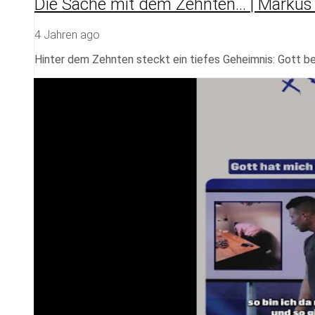
Die Sache mit dem Zehnten… | Markus
4 Jahren ago
Hinter dem Zehnten steckt ein tiefes Geheimnis: Gott beh