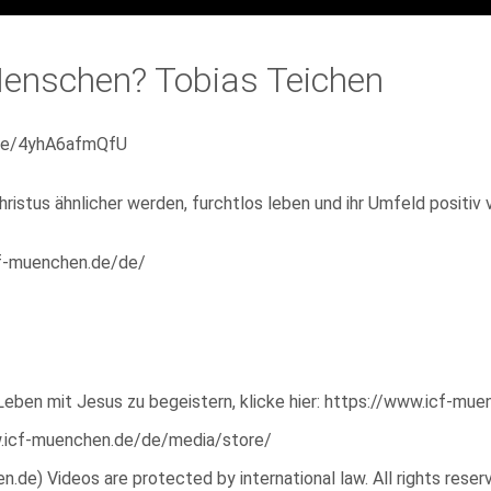
Menschen? Tobias Teichen
live/4yhA6afmQfU
ristus ähnlicher werden, furchtlos leben und ihr Umfeld positiv 
icf-muenchen.de/de/
Leben mit Jesus zu begeistern, klicke hier: https://www.icf-mu
ww.icf-muenchen.de/de/media/store/
e) Videos are protected by international law. All rights reserve