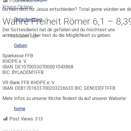
Post Views:
313
XHope Olching
Du hast dich für Jesus entschieden? Total gerne würden wir di
Wahre Freiheit Römer 6,1 – 8,39 
Entscheidung
Der Gottesdienst hat dir gefallen und du möchtest uns
unterstützen? Hier hast du die Möglichkeit zu geben:
—
7 Monaten ago
Geben
Sparkasse FFB
XHOPE e. V.
IBAN: DE10700530700001043868
BIC: BYLADEM1FFB
VR-Bank FFB XHOPE e. V.
IBAN: DE81701633700203226620 BIC: GENODEF1FFB
Mehr Infos zu unserer Kirche findest du auf unserer Website:
home
Post Views:
313