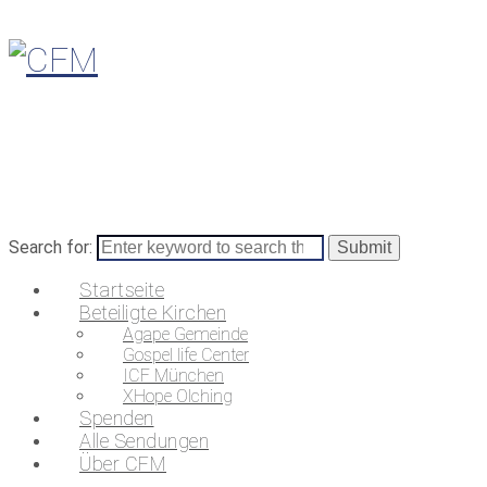
Search for:
Startseite
Beteiligte Kirchen
Agape Gemeinde
Gospel life Center
ICF München
XHope Olching
Spenden
Alle Sendungen
Über CFM