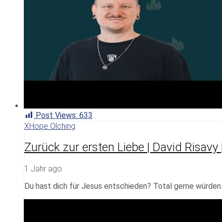
Post Views:
633
XHope Olching
Zurück zur ersten Liebe | David Risavy 
1 Jahr ago
Du hast dich für Jesus entschieden? Total gerne würden w