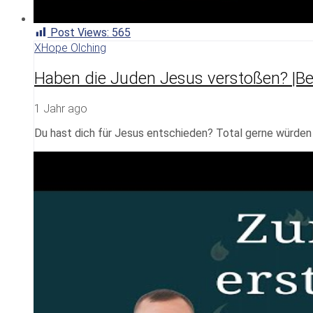
Post Views:
565
XHope Olching
Haben die Juden Jesus verstoßen? |Be
1 Jahr ago
Du hast dich für Jesus entschieden? Total gerne würden w