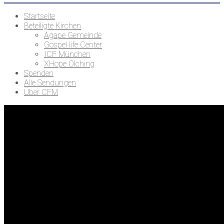
Startseite
Beteiligte Kirchen
Agape Gemeinde
Gospel life Center
ICF München
XHope Olching
Spenden
Alle Sendungen
Über CFM