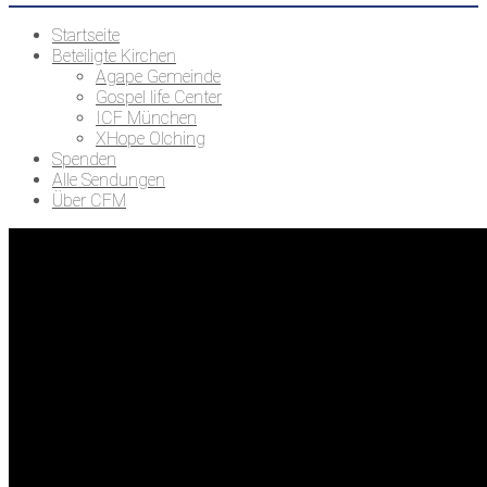
Startseite
Beteiligte Kirchen
Agape Gemeinde
Gospel life Center
ICF München
XHope Olching
Spenden
Alle Sendungen
Über CFM