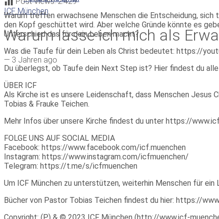
Post Views:
2.429
ICF München
Warum treffen erwachsene Menschen die Entscheidung, sich tauf
den Kopf geschüttet wird. Aber welche Gründe könnte es geben
Warum lasse ich mich als Erwa
Unterschied das für dein Leben macht?
Was die Taufe für dein Leben als Christ bedeutet: https://y
—
3 Jahren ago
Du überlegst, ob Taufe dein Next Step ist? Hier findest du al
ÜBER ICF
Als Kirche ist es unsere Leidenschaft, dass Menschen Jesus Ch
Tobias & Frauke Teichen.
Mehr Infos über unsere Kirche findest du unter https://www.
FOLGE UNS AUF SOCIAL MEDIA
Facebook: https://www.facebook.com/icf.muenchen
Instagram: https://www.instagram.com/icfmuenchen/
Telegram: https://t.me/s/icfmuenchen
Um ICF München zu unterstützen, weiterhin Menschen für ein 
Bücher von Pastor Tobias Teichen findest du hier: https://w
Copyright: (P) & © 2023 ICF München (http://www.icf-muenchen.d