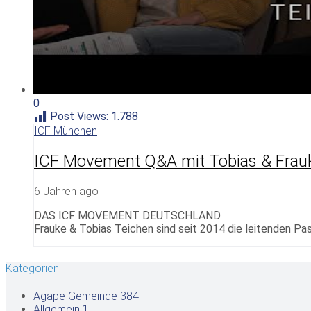
0
Post Views:
1.788
ICF München
ICF Movement Q&A mit Tobias & Frauke
6 Jahren ago
DAS ICF MOVEMENT DEUTSCHLAND
Frauke & Tobias Teichen sind seit 2014 die leitenden Pa
Kategorien
Agape Gemeinde
384
Allgemein
1