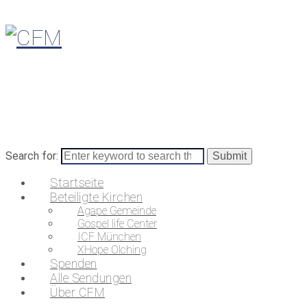
Search for:
Startseite
Beteiligte Kirchen
Agape Gemeinde
Gospel life Center
ICF München
XHope Olching
Spenden
Alle Sendungen
Über CFM