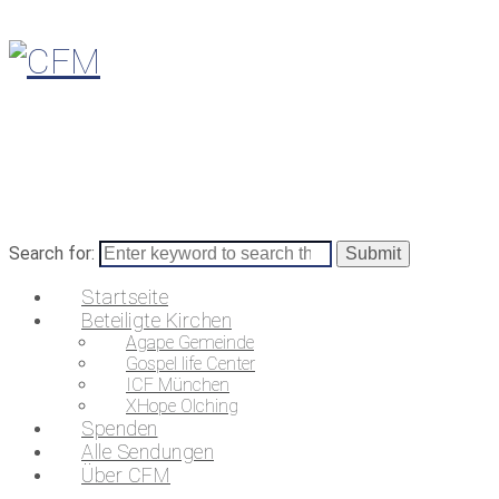
Search for:
Startseite
Beteiligte Kirchen
Agape Gemeinde
Gospel life Center
ICF München
XHope Olching
Spenden
Alle Sendungen
Über CFM