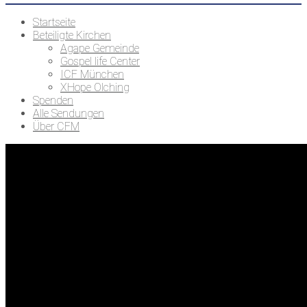
Startseite
Beteiligte Kirchen
Agape Gemeinde
Gospel life Center
ICF München
XHope Olching
Spenden
Alle Sendungen
Über CFM