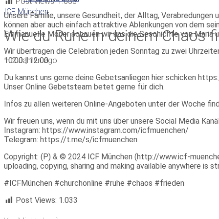
Post Views:
1.033
ICF München
Unsere Familie, unsere Gesundheit, der Alltag, Verabredungen un
können aber auch einfach attraktive Ablenkungen von dem sein, 
Wie du Ruhe in deinem Chaos f
Emmanuelle Morier schauen wir uns die Geschichte von Maria un
Wir übertragen die Celebration jeden Sonntag zu zwei Uhrzeite
—
2 Jahren ago
10:00 | 12:00
Du kannst uns gerne deine Gebetsanliegen hier schicken https:
Unser Online Gebetsteam betet gerne für dich.
Infos zu allen weiteren Online-Angeboten unter der Woche fin
Wir freuen uns, wenn du mit uns über unsere Social Media Ka
Instagram: https://www.instagram.com/icfmuenchen/
Telegram: https://t.me/s/icfmuenchen
Copyright: (P) & © 2024 ICF München (http://www.icf-muenchen.d
uploading, copying, sharing and making available anywhere is stri
#ICFMünchen #churchonline #ruhe #chaos #frieden
Post Views:
1.033