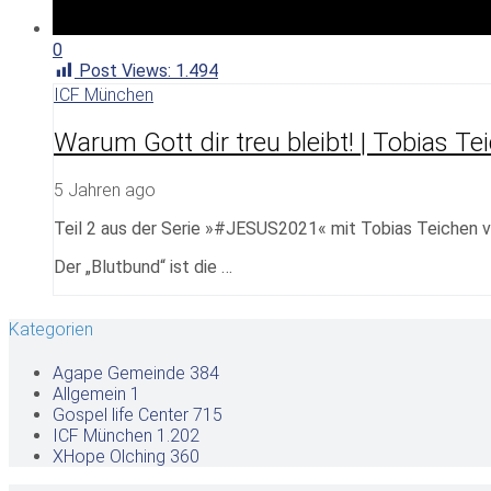
0
Post Views:
1.494
ICF München
Warum Gott dir treu bleibt! | Tobias Te
5 Jahren ago
Teil 2 aus der Serie »#JESUS2021« mit Tobias Teichen 
Der „Blutbund“ ist die …
Kategorien
Agape Gemeinde
384
Allgemein
1
Gospel life Center
715
ICF München
1.202
XHope Olching
360