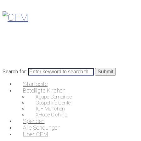
Search for:
Startseite
Beteiligte Kirchen
Agape Gemeinde
Gospel life Center
ICF München
XHope Olching
Spenden
Alle Sendungen
Über CFM