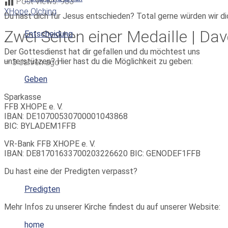
Post Views:
933
XHope Olching
Du hast dich für Jesus entschieden? Total gerne würden wir di
Zwei Seiten einer Medaille | Dav
Entscheidung
Der Gottesdienst hat dir gefallen und du möchtest uns
unterstützen? Hier hast du die Möglichkeit zu geben:
—
3 Jahren ago
Geben
Sparkasse
FFB XHOPE e. V.
IBAN: DE10700530700001043868
BIC: BYLADEM1FFB
VR-Bank FFB XHOPE e. V.
IBAN: DE81701633700203226620 BIC: GENODEF1FFB
Du hast eine der Predigten verpasst?
Predigten
Mehr Infos zu unserer Kirche findest du auf unserer Website:
home