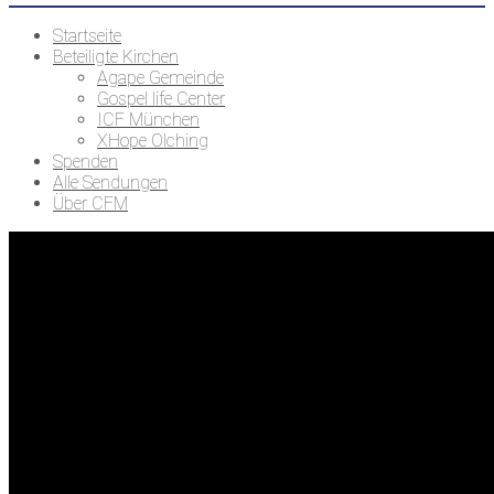
Startseite
Beteiligte Kirchen
Agape Gemeinde
Gospel life Center
ICF München
XHope Olching
Spenden
Alle Sendungen
Über CFM