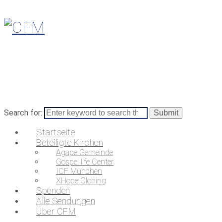
Search for:
Startseite
Beteiligte Kirchen
Agape Gemeinde
Gospel life Center
ICF München
XHope Olching
Spenden
Alle Sendungen
Über CFM