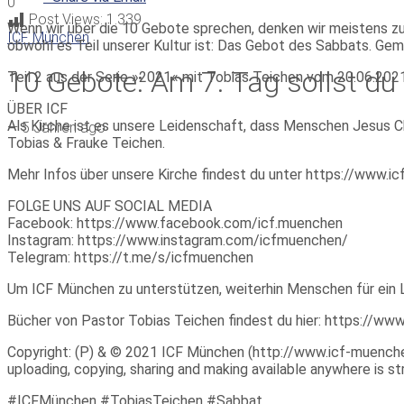
0
Post Views:
1.339
Wenn wir über die 10 Gebote sprechen, denken wir meistens zuerst
ICF München
obwohl es Teil unserer Kultur ist: Das Gebot des Sabbats. Gem
10 Gebote: Am 7. Tag sollst du 
Teil 2 aus der Serie »2021« mit Tobias Teichen vom 20.06.2021
ÜBER ICF
Als Kirche ist es unsere Leidenschaft, dass Menschen Jesus Ch
—
5 Jahren ago
Tobias & Frauke Teichen.
Mehr Infos über unsere Kirche findest du unter https://www.
FOLGE UNS AUF SOCIAL MEDIA
Facebook: https://www.facebook.com/icf.muenchen
Instagram: https://www.instagram.com/icfmuenchen/
Telegram: https://t.me/s/icfmuenchen
Um ICF München zu unterstützen, weiterhin Menschen für ein 
Bücher von Pastor Tobias Teichen findest du hier: https://w
Copyright: (P) & © 2021 ICF München (http://www.icf-muenchen.d
uploading, copying, sharing and making available anywhere is stri
#ICFMünchen #TobiasTeichen #Sabbat