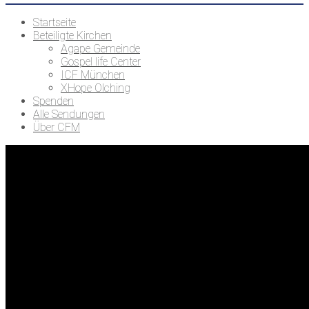
Startseite
Beteiligte Kirchen
Agape Gemeinde
Gospel life Center
ICF München
XHope Olching
Spenden
Alle Sendungen
Über CFM