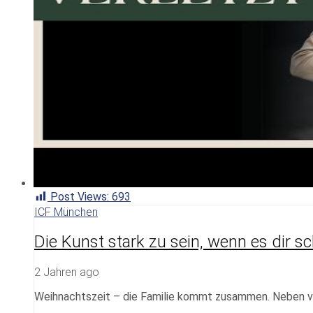
Post Views:
693
ICF München
Die Kunst stark zu sein, wenn es dir s
2 Jahren ago
Weihnachtszeit – die Familie kommt zusammen. Neben vi