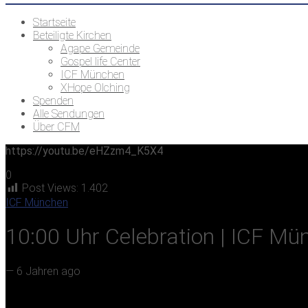
Startseite
Beteiligte Kirchen
Agape Gemeinde
Gospel life Center
ICF München
XHope Olching
Spenden
Alle Sendungen
Über CFM
https://youtu.be/eHZzm4_K5X4
0
Post Views:
1.402
ICF München
10:00 Uhr Celebration | ICF Mün
—
6 Jahren ago