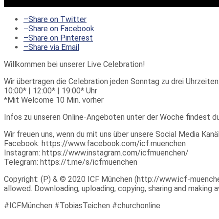
–
Share on Twitter
–
Share on Facebook
–
Share on Pinterest
–
Share via Email
Willkommen bei unserer Live Celebration!
Wir übertragen die Celebration jeden Sonntag zu drei Uhrzeiten
10:00* | 12:00* | 19:00* Uhr
*Mit Welcome 10 Min. vorher
Infos zu unseren Online-Angeboten unter der Woche findest d
Wir freuen uns, wenn du mit uns über unsere Social Media Kanäl
Facebook: https://www.facebook.com/icf.muenchen
Instagram: https://www.instagram.com/icfmuenchen/
Telegram: https://t.me/s/icfmuenchen
Copyright: (P) & © 2020 ICF München (http://www.icf-muenchen.d
allowed. Downloading, uploading, copying, sharing and making ava
#ICFMünchen #TobiasTeichen #churchonline