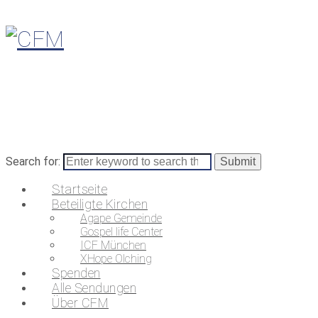
Search for:
Startseite
Beteiligte Kirchen
Agape Gemeinde
Gospel life Center
ICF München
XHope Olching
Spenden
Alle Sendungen
Über CFM