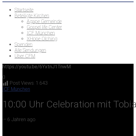
Startseite
Beteiligte Kirchen
Agape Gemeinde
Gospel life Center
ICF München
XHope Olching
Spenden
Alle Sendungen
Über CFM
https://youtu.be/6YxtnJ1TnwM
0
Post Views:
1.643
ICF München
10:00 Uhr Celebration mit Tobi
—
6 Jahren ago