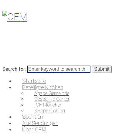
Search for:
Startseite
Beteiligte Kirchen
Agape Gemeinde
Gospel life Center
ICF München
XHope Olching
Spenden
Alle Sendungen
Über CFM