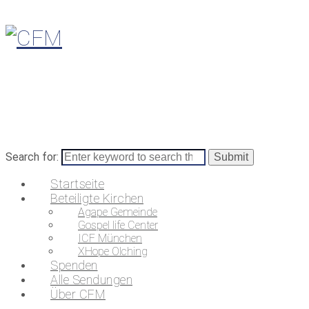
Search for:
Startseite
Beteiligte Kirchen
Agape Gemeinde
Gospel life Center
ICF München
XHope Olching
Spenden
Alle Sendungen
Über CFM