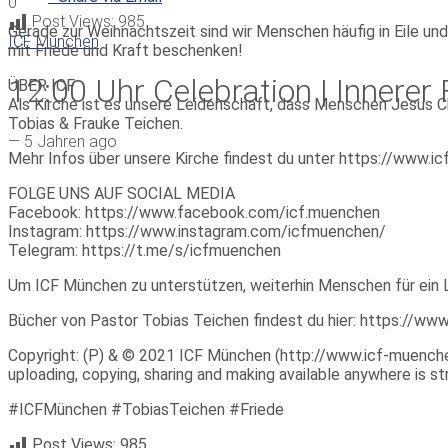
0
Post Views:
985
Gerade zur Weihnachtszeit sind wir Menschen häufig in Eile und
ICF München
mit Friede und Kraft beschenken!
12:00 Uhr Celebration | Innerer
ÜBER ICF
Als Kirche ist es unsere Leidenschaft, dass Menschen Jesus Ch
Tobias & Frauke Teichen.
—
5 Jahren ago
Mehr Infos über unsere Kirche findest du unter https://www.
FOLGE UNS AUF SOCIAL MEDIA
Facebook: https://www.facebook.com/icf.muenchen
Instagram: https://www.instagram.com/icfmuenchen/
Telegram: https://t.me/s/icfmuenchen
Um ICF München zu unterstützen, weiterhin Menschen für ein 
Bücher von Pastor Tobias Teichen findest du hier: https://w
Copyright: (P) & © 2021 ICF München (http://www.icf-muenchen.d
uploading, copying, sharing and making available anywhere is stri
#ICFMünchen #TobiasTeichen #Friede
Post Views:
985