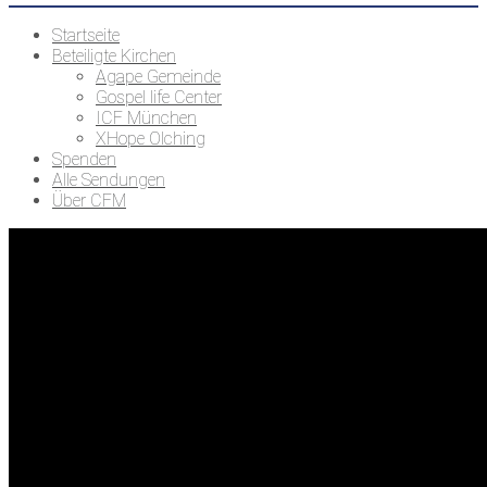
Startseite
Beteiligte Kirchen
Agape Gemeinde
Gospel life Center
ICF München
XHope Olching
Spenden
Alle Sendungen
Über CFM