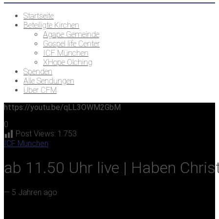
Startseite
Beteiligte Kirchen
Agape Gemeinde
Gospel life Center
ICF München
XHope Olching
Spenden
Alle Sendungen
Über CFM
https://youtu.be/qLL3OWM2GbM
0
Post Views:
1.753
ICF München
ab 11.50 Uhr live | Haben Christ
—
5 Jahren ago