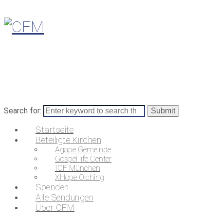
Search for:
Startseite
Beteiligte Kirchen
Agape Gemeinde
Gospel life Center
ICF München
XHope Olching
Spenden
Alle Sendungen
Über CFM