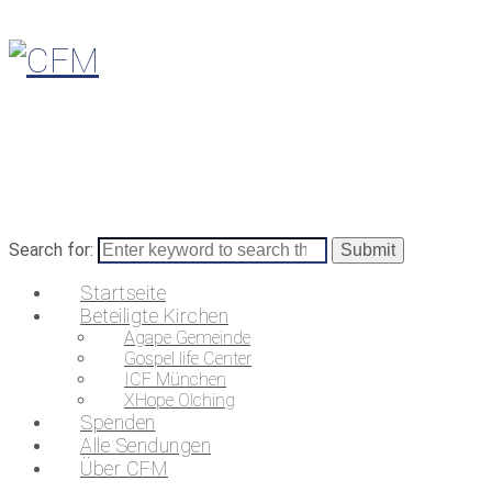
Search for:
Startseite
Beteiligte Kirchen
Agape Gemeinde
Gospel life Center
ICF München
XHope Olching
Spenden
Alle Sendungen
Über CFM