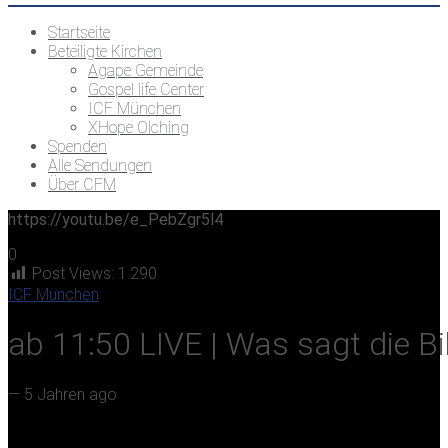
Startseite
Beteiligte Kirchen
Agape Gemeinde
Gospel life Center
ICF München
XHope Olching
Spenden
Alle Sendungen
Über CFM
https://youtu.be/e_PebZgr5l4
0
Post Views:
1.290
ICF München
ab 11:50 LIVE | Was sagt die Bi
—
5 Jahren ago