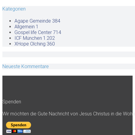
Kategorien
Agape Gemeinde
384
Allgemein
1
Gospel life Center
714
ICF München
1.202
XHope Olching
360
Neueste Kommentare
Spenden
Wir möchten die Gute Nachricht von Jesus Christus in die Woh