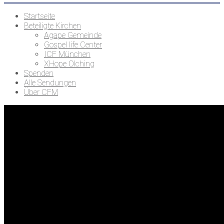
Startseite
Beteiligte Kirchen
Agape Gemeinde
Gospel life Center
ICF München
XHope Olching
Spenden
Alle Sendungen
Über CFM