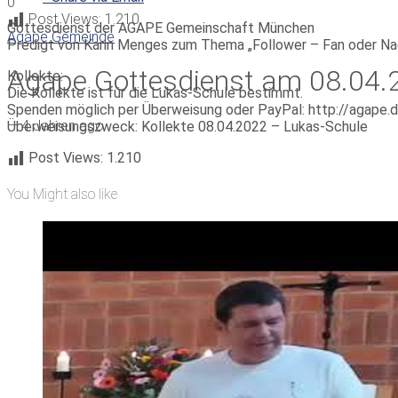
0
Post Views:
1.210
Gottesdienst der AGAPE Gemeinschaft München
Agape Gemeinde
Predigt von Karin Menges zum Thema „Follower – Fan oder Na
Agape Gottesdienst am 08.04.2
Kollekte:
Die Kollekte ist für die Lukas-Schule bestimmt.
Spenden möglich per Überweisung oder PayPal: http://agape.
—
4 Jahren ago
Überweisungszweck: Kollekte 08.04.2022 – Lukas-Schule
Post Views:
1.210
You Might also like