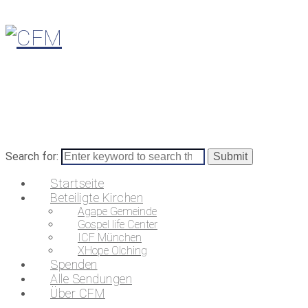
Search for:
Startseite
Beteiligte Kirchen
Agape Gemeinde
Gospel life Center
ICF München
XHope Olching
Spenden
Alle Sendungen
Über CFM