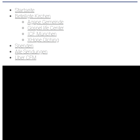
Startseite
Beteiligte Kirchen
Agape Gemeinde
Gospel life Center
ICF München
XHope Olching
Spenden
Alle Sendungen
Über CFM