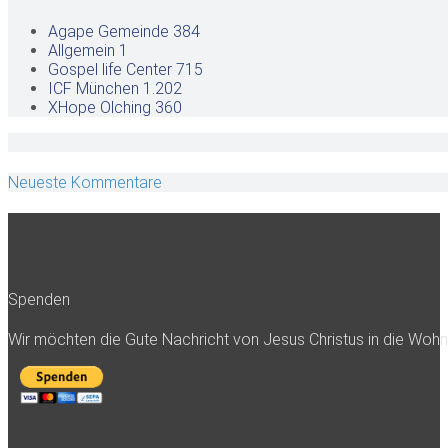
Agape Gemeinde
384
Allgemein
1
Gospel life Center
715
ICF München
1.202
XHope Olching
360
Neueste Kommentare
Spenden
Wir möchten die Gute Nachricht von Jesus Christus in die Woh