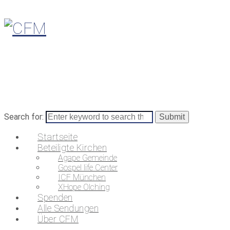
Search for:
Startseite
Beteiligte Kirchen
Agape Gemeinde
Gospel life Center
ICF München
XHope Olching
Spenden
Alle Sendungen
Über CFM