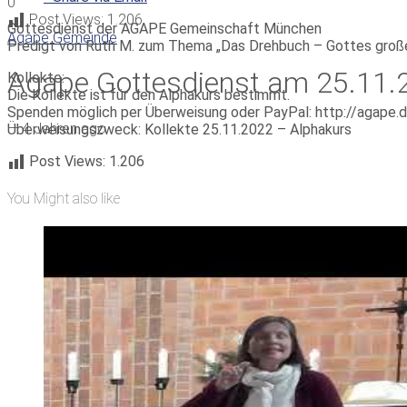
0
Post Views:
1.206
Gottesdienst der AGAPE Gemeinschaft München
Agape Gemeinde
Predigt von Ruth M. zum Thema „Das Drehbuch – Gottes große
Agape Gottesdienst am 25.11.2
Kollekte:
Die Kollekte ist für den Alphakurs bestimmt.
Spenden möglich per Überweisung oder PayPal: http://agape.
—
4 Jahren ago
Überweisungszweck: Kollekte 25.11.2022 – Alphakurs
Post Views:
1.206
You Might also like