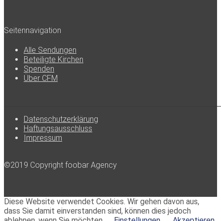
Seitennavigation
Alle Sendungen
Beteiligte Kirchen
Spenden
Über CFM
Datenschutzerklärung
Haftungsausschluss
Impressum
©2019 Copyright foobar Agency
Diese Website verwendet Cookies. Wir gehen davon aus,
dass Sie damit einverstanden sind, können dies jedoch
ablehnen, wenn Sie möchten.
Einstellungen
Akzeptieren