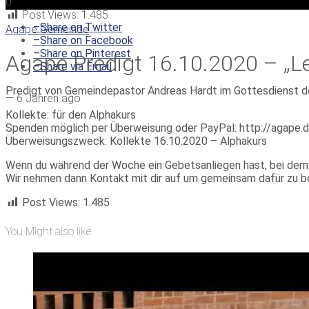
0
Post Views:
1.485
–
Share on Twitter
Agape Gemeinde
–
Share on Facebook
–
Share on Pinterest
Agape Predigt 16.10.2020 – „Lei
–
Share via Email
Predigt von Gemeindepastor Andreas Hardt im Gottesdienst
—
6 Jahren ago
Kollekte: für den Alphakurs
Spenden möglich per Überweisung oder PayPal: http://agape.
Überweisungszweck: Kollekte 16.10.2020 – Alphakurs
Wenn du während der Woche ein Gebetsanliegen hast, bei dem
Wir nehmen dann Kontakt mit dir auf um gemeinsam dafür zu b
Post Views:
1.485
You Might also like