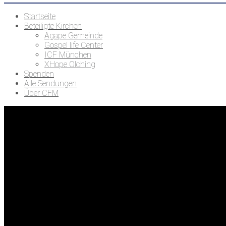
Startseite
Beteiligte Kirchen
Agape Gemeinde
Gospel life Center
ICF München
XHope Olching
Spenden
Alle Sendungen
Über CFM