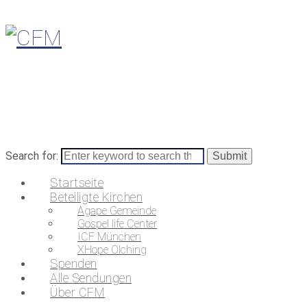
Search for:
Startseite
Beteiligte Kirchen
Agape Gemeinde
Gospel life Center
ICF München
XHope Olching
Spenden
Alle Sendungen
Über CFM