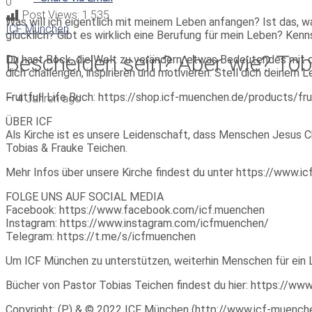
0
Post Views:
1.535
Was will ich eigentlich mit meinem Leben anfangen? Ist das,
ICF München
glücklich? Gibt es wirklich eine Berufung für mein Leben? Kenn
Bescheiden sein? Aber wie? To
Du hast Bock, die Welt zu verändern, etwas Bedeutendes mit d
dich challengen, inspirieren und motivieren. Stell dich deinem 
Fruitfull Life Buch: https://shop.icf-muenchen.de/products/fruit
—
4 Jahren ago
ÜBER ICF
Als Kirche ist es unsere Leidenschaft, dass Menschen Jesus Ch
Tobias & Frauke Teichen.
Mehr Infos über unsere Kirche findest du unter https://www.
FOLGE UNS AUF SOCIAL MEDIA
Facebook: https://www.facebook.com/icf.muenchen
Instagram: https://www.instagram.com/icfmuenchen/
Telegram: https://t.me/s/icfmuenchen
Um ICF München zu unterstützen, weiterhin Menschen für ein 
Bücher von Pastor Tobias Teichen findest du hier: https://w
Copyright: (P) & © 2022 ICF München (http://www.icf-muenchen.d