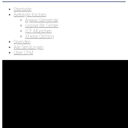
Startseite
Beteiligte Kirchen
Agape Gemeinde
Gospel life Center
ICF München
XHope Olching
Spenden
Alle Sendungen
Über CFM