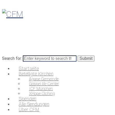
Search for:
Startseite
Beteiligte Kirchen
Agape Gemeinde
Gospel life Center
ICF München
XHope Olching
Spenden
Alle Sendungen
Über CFM