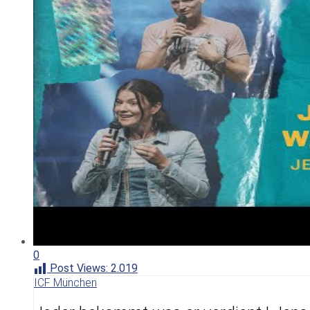
0
Post Views:
2.019
ICF München