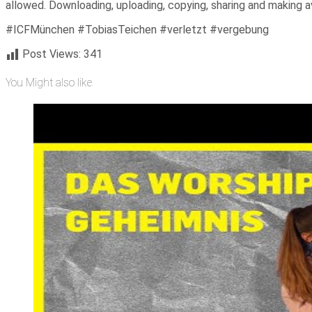
allowed. Downloading, uploading, copying, sharing and making ava
#ICFMünchen #TobiasTeichen #verletzt #vergebung
Post Views:
341
You Might also like