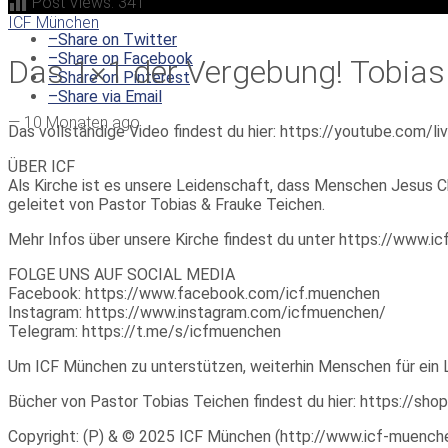
Post Views:
341
ICF München
–
Share on Twitter
–
Share on Facebook
Das 1×1 der Vergebung! Tobias
–
Share on Pinterest
–
Share via Email
—
10 Monaten ago
Das vollständige Video findest du hier: https://youtube.com/
ÜBER ICF
Als Kirche ist es unsere Leidenschaft, dass Menschen Jesus Ch
geleitet von Pastor Tobias & Frauke Teichen.
Mehr Infos über unsere Kirche findest du unter https://www.
FOLGE UNS AUF SOCIAL MEDIA
Facebook: https://www.facebook.com/icf.muenchen
Instagram: https://www.instagram.com/icfmuenchen/
Telegram: https://t.me/s/icfmuenchen
Um ICF München zu unterstützen, weiterhin Menschen für ein 
Bücher von Pastor Tobias Teichen findest du hier: https://sho
Copyright: (P) & © 2025 ICF München (http://www.icf-muenchen.d