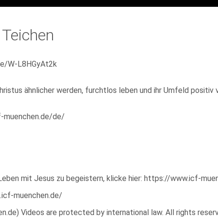
 Teichen
live/W-L8HGyAt2k
ristus ähnlicher werden, furchtlos leben und ihr Umfeld positiv 
icf-muenchen.de/de/
Leben mit Jesus zu begeistern, klicke hier: https://www.icf-mu
p.icf-muenchen.de/
e) Videos are protected by international law. All rights reserve