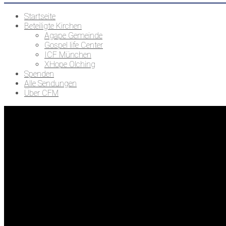
Startseite
Beteiligte Kirchen
Agape Gemeinde
Gospel life Center
ICF München
XHope Olching
Spenden
Alle Sendungen
Über CFM