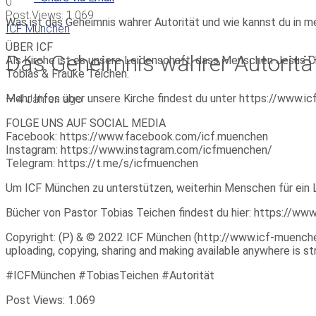
0
Post Views:
1.069
Was ist das Geheimnis wahrer Autorität und wie kannst du in m
ICF München
ÜBER ICF
Das Geheimnis wahrer Autorität
Als Kirche ist es unsere Leidenschaft, dass Menschen Jesus Ch
Tobias & Frauke Teichen.
Mehr Infos über unsere Kirche findest du unter https://www.
—
4 Jahren ago
FOLGE UNS AUF SOCIAL MEDIA
Facebook: https://www.facebook.com/icf.muenchen
Instagram: https://www.instagram.com/icfmuenchen/
Telegram: https://t.me/s/icfmuenchen
Um ICF München zu unterstützen, weiterhin Menschen für ein 
Bücher von Pastor Tobias Teichen findest du hier: https://w
Copyright: (P) & © 2022 ICF München (http://www.icf-muenchen.d
uploading, copying, sharing and making available anywhere is stri
#ICFMünchen #TobiasTeichen #Autorität
Post Views:
1.069