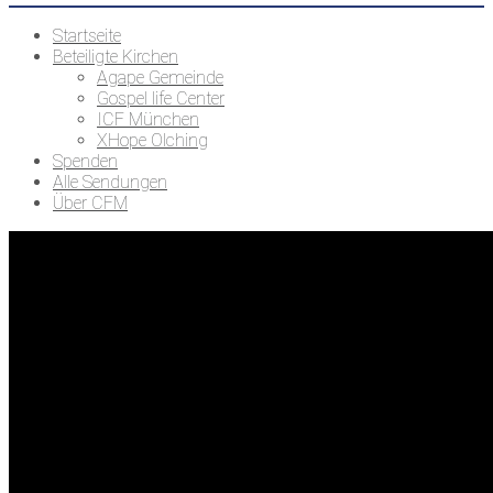
Startseite
Beteiligte Kirchen
Agape Gemeinde
Gospel life Center
ICF München
XHope Olching
Spenden
Alle Sendungen
Über CFM