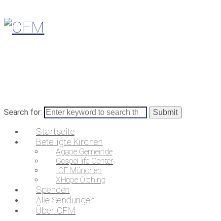
Search for:
Startseite
Beteiligte Kirchen
Agape Gemeinde
Gospel life Center
ICF München
XHope Olching
Spenden
Alle Sendungen
Über CFM