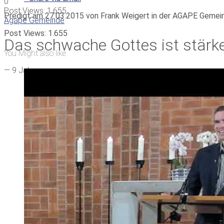
0
Post Views:
1.655
Predigt am 27.03.2015 von Frank Weigert in der AGAPE Gemei
Agape Gemeinde
Post Views:
1.655
Das schwache Gottes ist stärk
You Might also like
—
9 Jahren ago