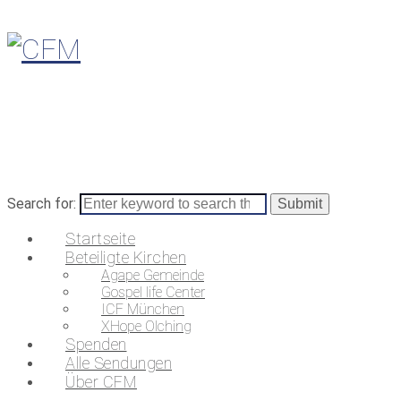
Search for:
Startseite
Beteiligte Kirchen
Agape Gemeinde
Gospel life Center
ICF München
XHope Olching
Spenden
Alle Sendungen
Über CFM