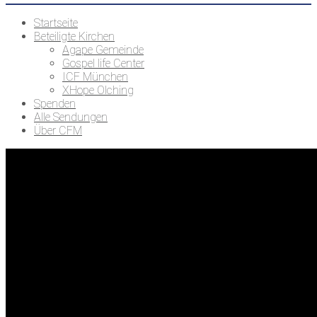
Startseite
Beteiligte Kirchen
Agape Gemeinde
Gospel life Center
ICF München
XHope Olching
Spenden
Alle Sendungen
Über CFM