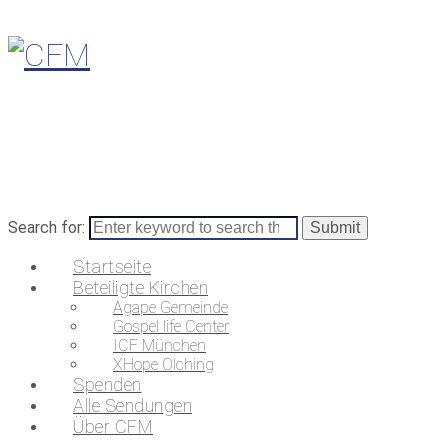
Search for:
Startseite
Beteiligte Kirchen
Agape Gemeinde
Gospel life Center
ICF München
XHope Olching
Spenden
Alle Sendungen
Über CFM