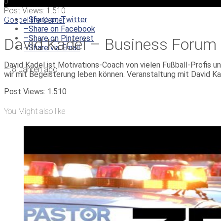
0
Post Views:
1.510
–
Share on Twitter
Gospel life Center
–
Share on Facebook
–
Share on Pinterest
David Kadel – Business Forum
–
Share via Email
David Kadel ist Motivations-Coach von vielen Fußball-Profis 
—
8 Jahren ago
wir mit Begeisterung leben können. Veranstaltung mit David Kade
Post Views:
1.510
You Might also like