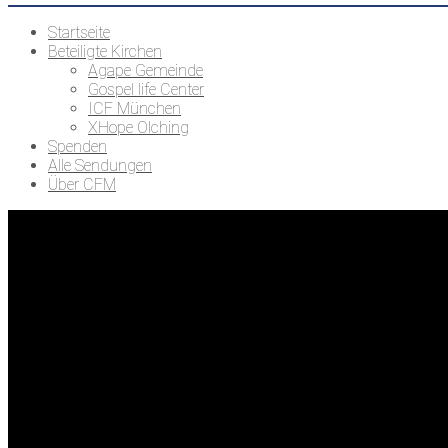
Startseite
Beteiligte Kirchen
Agape Gemeinde
Gospel life Center
ICF München
XHope Olching
Spenden
Alle Sendungen
Über CFM