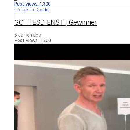
Post Views:
1.300
Gospel life Center
GOTTESDIENST | Gewinner
5 Jahren ago
Post Views:
1.300