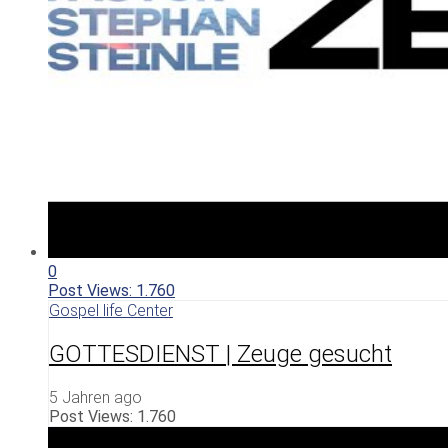
0
Post Views:
1.760
Gospel life Center
GOTTESDIENST | Zeuge gesucht
5 Jahren ago
Post Views:
1.760