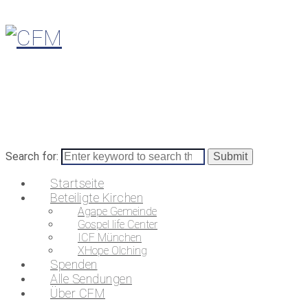
Search for:
Startseite
Beteiligte Kirchen
Agape Gemeinde
Gospel life Center
ICF München
XHope Olching
Spenden
Alle Sendungen
Über CFM