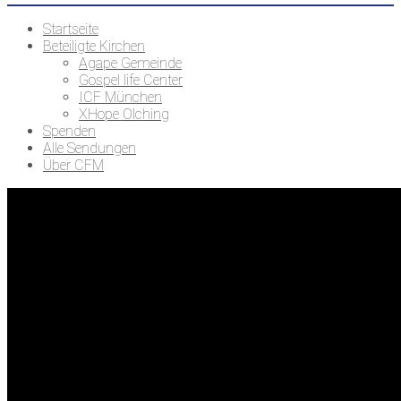
Startseite
Beteiligte Kirchen
Agape Gemeinde
Gospel life Center
ICF München
XHope Olching
Spenden
Alle Sendungen
Über CFM