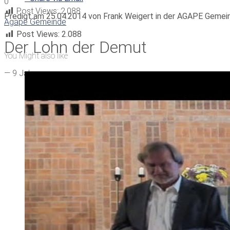
0
Post Views:
2.088
Predigt am 25.04.2014 von Frank Weigert in der AGAPE Gemei
Agape Gemeinde
Post Views:
2.088
Der Lohn der Demut
You Might also like
—
9 Jahren ago