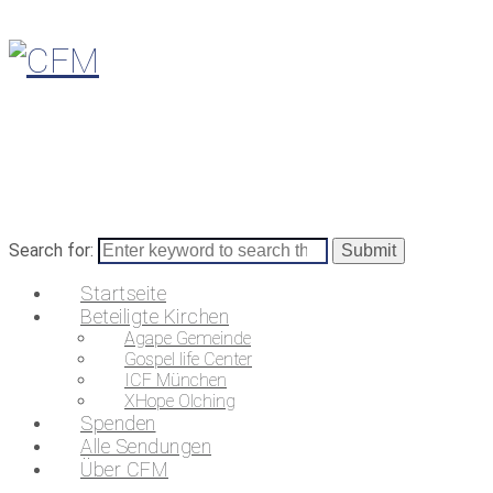
Search for:
Startseite
Beteiligte Kirchen
Agape Gemeinde
Gospel life Center
ICF München
XHope Olching
Spenden
Alle Sendungen
Über CFM