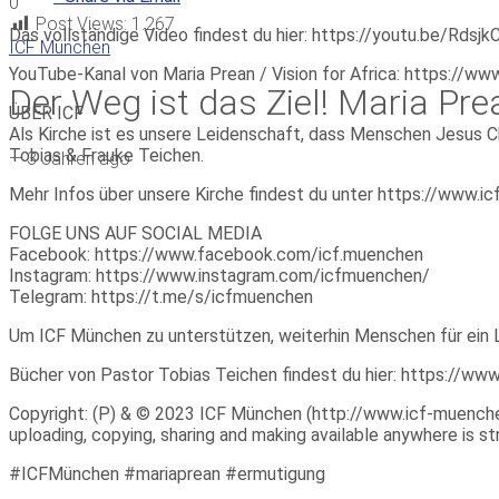
0
Post Views:
1.267
Das vollständige Video findest du hier: https://youtu.be/Rdsj
ICF München
YouTube-Kanal von Maria Prean / Vision for Africa: https://w
Der Weg ist das Ziel! Maria Pr
ÜBER ICF
Als Kirche ist es unsere Leidenschaft, dass Menschen Jesus Ch
Tobias & Frauke Teichen.
—
3 Jahren ago
Mehr Infos über unsere Kirche findest du unter https://www.
FOLGE UNS AUF SOCIAL MEDIA
Facebook: https://www.facebook.com/icf.muenchen
Instagram: https://www.instagram.com/icfmuenchen/
Telegram: https://t.me/s/icfmuenchen
Um ICF München zu unterstützen, weiterhin Menschen für ein 
Bücher von Pastor Tobias Teichen findest du hier: https://w
Copyright: (P) & © 2023 ICF München (http://www.icf-muenchen.d
uploading, copying, sharing and making available anywhere is stri
#ICFMünchen #mariaprean #ermutigung