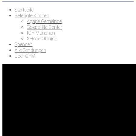
Startseite
Beteiligte Kirchen
Agape Gemeinde
Gospel life Center
ICF München
XHope Olching
Spenden
Alle Sendungen
Über CFM