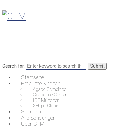
Search for:
Startseite
Beteiligte Kirchen
Agape Gemeinde
Gospel life Center
ICF München
XHope Olching
Spenden
Alle Sendungen
Über CFM