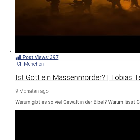
Post Views:
397
ICF München
Ist Gott ein Massenmörder? | Tobias T
9 Monaten ago
Warum gibt es so viel Gewalt in der Bibel? Warum lässt G