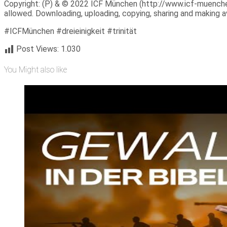
Copyright: (P) & © 2022 ICF München (http://www.icf-muenchen.d
allowed. Downloading, uploading, copying, sharing and making ava
#ICFMünchen #dreieinigkeit #trinität
Post Views:
1.030
You Might also like