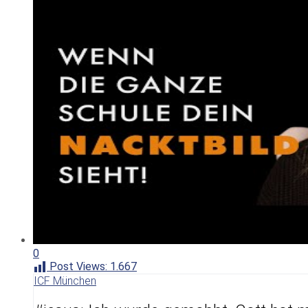
0
Post Views:
1.667
ICF München