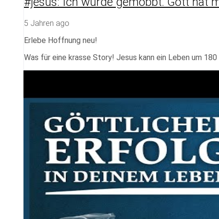
#jesus: Ich wurde gemobbt. Gott hat 
5 Jahren ago
Erlebe Hoffnung neu!
Was für eine krasse Story! Jesus kann ein Leben um 180