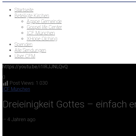
Startseite
Beteiligte Kirchen
Agape Gemeinde
Gospel life Center
ICF München
XHope Olching
Spenden
Alle Sendungen
Über CFM
https://youtu.be/i1lRJJNLQvQ
0
Post Views:
1.030
ICF München
Dreieinigkeit Gottes – einfach 
—
4 Jahren ago